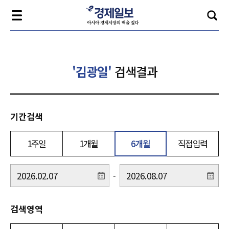
'김광일'
검색결과
기간검색
1주일
1개월
6개월
직접입력
-
검색영역