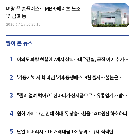
벼랑 끝 홈플러스…MBK·메리츠·노조
'긴급 회동'
2026-07-15 16:29:10
많이 본 뉴스
1
여의도 화랑 현설에 2개사 참석…대우건설, 공작 이어 추가
거점 확보하나
2
'기동카'에서 확 바뀐 '기후동행패스' 9월 출시… 불붙은
카드사 경쟁
3
"젤리 얼려 먹어요" 한마디가 신제품으로…유통업계 개발실
된 SNS
4
원화 가치 17년 만에 최대 폭 상승…환율 1400원선 하회하나
5
단일 레버리지 ETF 거래대금 1조 붕괴…규제 직격탄