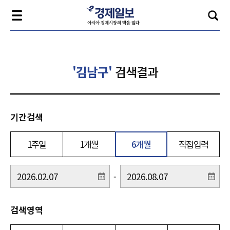
'김남구'
검색결과
기간검색
1주일
1개월
6개월
직접입력
-
검색영역