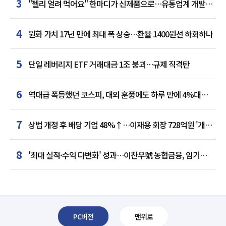
3
"젤리 얼려 먹어요" 한마디가 신제품으로…유통업계 개발실
된 SNS
4
원화 가치 17년 만에 최대 폭 상승…환율 1400원선 하회하나
5
단일 레버리지 ETF 거래대금 1조 붕괴…규제 직격탄
6
역대급 폭등했던 코스피, 대외 훈풍에도 하루 만에 4%대
급락
7
상법 개정 후 배당 기업 48%↑…이재용 회장 728억원 '개인
최다'
8
'최대 실적·수익 다변화' 성과…이찬우號 농협금융, 임기
말년 성장 박차
PC버전
맨위로