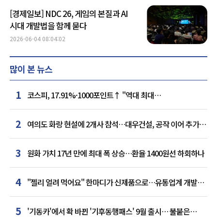
[경제일보] NDC 26, 게임의 본질과 AI
시대 개발법을 함께 묻다
2026-06-04 08:04:02
많이 본 뉴스
1
코스피, 17.91%·1000포인트↑ "역대 최대
상승률"…'삼전닉스' 동반 상한가
2
여의도 화랑 현설에 2개사 참석…대우건설, 공작 이어 추가
거점 확보하나
3
원화 가치 17년 만에 최대 폭 상승…환율 1400원선 하회하나
4
"젤리 얼려 먹어요" 한마디가 신제품으로…유통업계 개발실
된 SNS
5
'기동카'에서 확 바뀐 '기후동행패스' 9월 출시… 불붙은