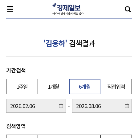
'김용하'
검색결과
기간검색
1주일
1개월
6개월
직접입력
-
검색영역