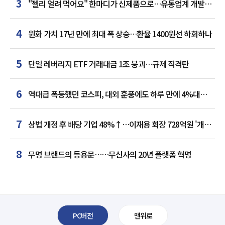
3
"젤리 얼려 먹어요" 한마디가 신제품으로…유통업계 개발실
된 SNS
4
원화 가치 17년 만에 최대 폭 상승…환율 1400원선 하회하나
5
단일 레버리지 ETF 거래대금 1조 붕괴…규제 직격탄
6
역대급 폭등했던 코스피, 대외 훈풍에도 하루 만에 4%대
급락
7
상법 개정 후 배당 기업 48%↑…이재용 회장 728억원 '개인
최다'
8
무명 브랜드의 등용문……무신사의 20년 플랫폼 혁명
PC버전
맨위로