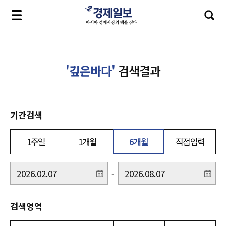
'깊은바다'
검색결과
기간검색
1주일
1개월
6개월
직접입력
-
검색영역