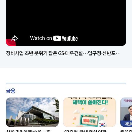
정비사업 초반 분위기 잡은 GS·대우건설…압구정·신반포
결과에 판세 갈린다
금융
데일
산은·기업은행·수은 노조,
KB증권, 국내 주식 이관·
키움증