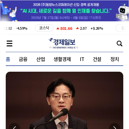
코스닥
달러
801.66
02.82
-4.59%
2.07
+0.26%
홈
금융
산업
생활경제
IT
건설
정치
SWOT 금융분석