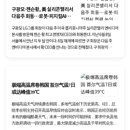
구광모-젠슨황, 美 실리콘밸리서
다음주 회동…로봇·피지컬AI
협력 논의
구광모 LG그룹 회장이 다음 주 미국 캘리포니아주 실리콘밸리 엔비디아
본사를 방문해 젠슨 황 최고경영자(CEO)와 회동한다. 지난 6월 8일
서울에서 만난 지 두 달 만이다. 6일 재계에 따르면 구 회장은 다음 주
엔비디아 본사에서 황 CEO를 만나는 것으로 전해졌다. 구 회장의
실리콘밸리 방문은 지난 4월 이후 4개월 만이다. 두 사람은 지난 6월 5일
서울 여의도 LG그룹 본사에서 만나 1시간가량 비공개 회담을 갖고 로봇
·인공지능(AI) 인프라·자율주행 등 다방면에 걸쳐 협력을 확대하겠다는
방침을 밝혔다. 구 회장은 회담 직후 "오늘은 시간이 부족해 세부적인
논의를 하지 못했지만 다음에 미국 캘리포니아로 초청하겠다는
极端高温席卷韩国 首尔气温7日
이야기도 나눴다
或达峰值39℃
极端高温天气持续袭击韩国，多地气温创下历史新高。6日，总
统李在明主持召开高温旱情应对会议时表示，韩国正在经历前所
未有的极端酷暑天气，未来一段时间仍可能持续，要求中央及地
方政府调动一切行政资源，最大限度减少高温及干旱对民众生命
财产造成的损失。 李在明强调，保障国民生命安全是政府工作重