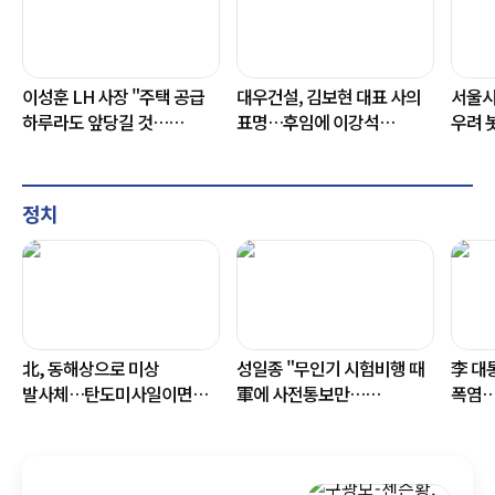
이성훈 LH 사장 "주택 공급
대우건설, 김보현 대표 사의
서울시
하루라도 앞당길 것…
표명…후임에 이강석
우려 
서울본부 부지도 공급에
대외협력단장 추천
불안 
활용"
정치
北, 동해상으로 미상
성일종 "무인기 시험비행 때
李 대
발사체…탄도미사일이면
軍에 사전통보만…
폭염…
42일만
승인시스템 문제"
총동원