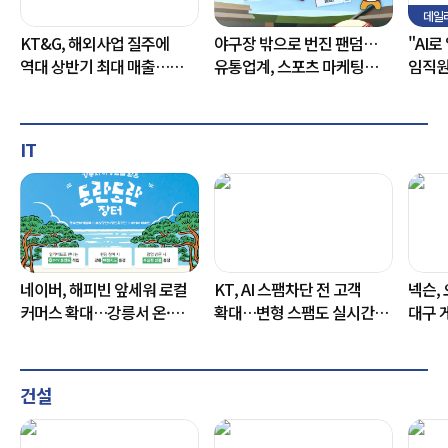
데일
KT&G, 해외사업 질주에
야구장 밖으로 번진 팬덤…
"AI
역대 상반기 최대 매출…
유통업계, 스포츠 마케팅
임직원
영업익 4분기 연속 두 자릿수
가속
外
성장
IT
네이버, 해피빈 앞세워 로컬
KT, AI 스팸차단 전 고객
넥슨, 
커머스 확대…강릉서 온·
확대…변형 스팸도 실시간
대구 
오프라인 상생
탐지
지원
건설