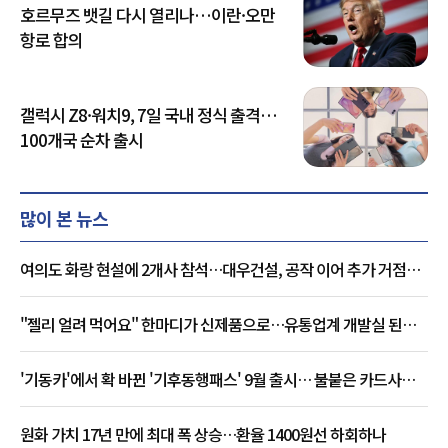
호르무즈 뱃길 다시 열리나…이란·오만
항로 합의
갤럭시 Z8·워치9, 7일 국내 정식 출격…
100개국 순차 출시
많이 본 뉴스
여의도 화랑 현설에 2개사 참석…대우건설, 공작 이어 추가 거점
확보하나
"젤리 얼려 먹어요" 한마디가 신제품으로…유통업계 개발실 된
SNS
'기동카'에서 확 바뀐 '기후동행패스' 9월 출시… 불붙은 카드사
경쟁
원화 가치 17년 만에 최대 폭 상승…환율 1400원선 하회하나