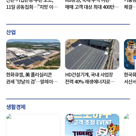
11일 공동집회…"지방 이전
매매 고객 대상 최대 400만원
체결…
반대"
쿠폰 지급
협력 
산업
한화큐셀, 美 폴리실리콘
HD건설기계, 국내 사업장
한국화
관세 '양날의 검'…말레이산
전력 40% 재생에너지로
서산서
원료가 변수
바꾼다
운영
생활경제