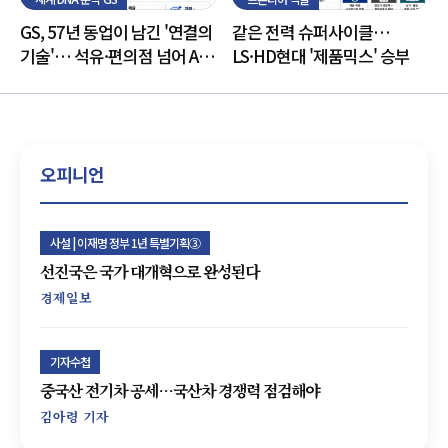
GS, 57년 동업이 남긴 '연결의
같은 전력 슈퍼사이클…
기술'… 석유·편의점 넘어 AI
LS·HD현대 '제품믹스' 승부
전력망으로
오피니언
사설 | 이재명 정부 1년 특별기획③
선진국은 국가 대개혁으로 완성된다
경제일보
기자수첩
중국산 전기차 공세…국산차 경쟁력 점검해야
김아령 기자