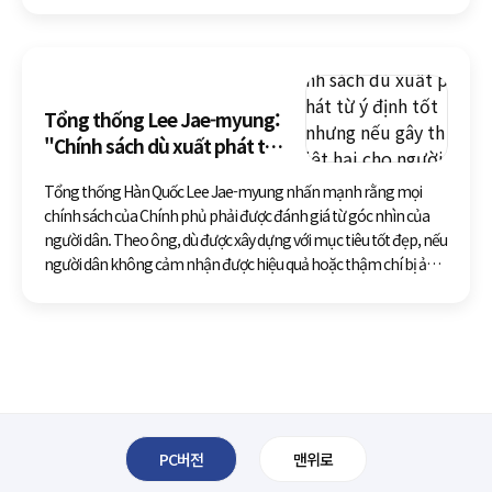
中之重，各部门必须以高度戒备状态启动全方位应急响应机制，
针对极端气候完善应对措施，全力降低灾害影响。 李在明要求各
部门和地方政府充分调配人员和资源，加强对独居老人、棚户区
居民等弱势群体的关怀，上门为无法正常使用制冷设施的人员提
Tổng thống Lee Jae-myung:
供帮助。同时，加强建筑工地等户外作业场所巡查，严格落实高
"Chính sách dù xuất phát từ ý
温时段停工或休息制度，确保劳动者安全。
định tốt nhưng nếu gây thiệt
Tổng thống Hàn Quốc Lee Jae-myung nhấn mạnh rằng mọi
hại cho người dân thì thà
chính sách của Chính phủ phải được đánh giá từ góc nhìn của
không làm còn hơn"
người dân. Theo ông, dù được xây dựng với mục tiêu tốt đẹp, nếu
người dân không cảm nhận được hiệu quả hoặc thậm chí bị ảnh
hưởng tiêu cực thì chính sách đó cần ph
PC버전
맨위로