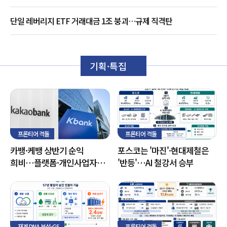
단일 레버리지 ETF 거래대금 1조 붕괴…규제 직격탄
기획·특집
프론티어 격돌
프론티어 격돌
카뱅·케뱅 상반기 순익
포스코는 '마진'·현대제철은
희비…플랫폼·개인사업자
'반등'…AI 철강서 승부
금융으로 성장 기반 확대
재계 DNA 분석-GS
프론티어 격돌