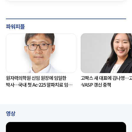
파워피플
원자력의학원 신임 원장에 임일한
고팍스 새 대표에 김나영…
박사…국내 첫 Ac-225 알파치료 임상
·VASP 갱신 중책
이끈 핵의학 전문가
영상