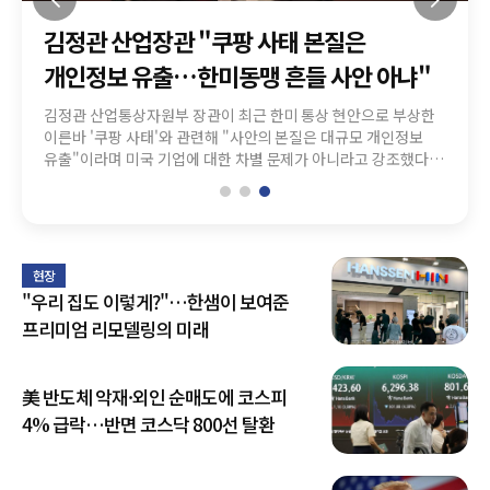
민주당 전대 공방 격화…金 '신천지 의혹'
김정관 산업장관 "쿠팡 사태 본질은
'최대 실적·수익 다변화' 성과…이찬우號
제기, 鄭 "증거부터 내놔라"
개인정보 유출…한미동맹 흔들 사안 아냐"
농협금융, 임기 말년 성장 박차
더불어민주당 당 대표 선거를 앞두고 김민석·정청래 후보 간
김정관 산업통상자원부 장관이 최근 한미 통상 현안으로 부상한
이찬우 NH농협금융지주 회장이 임기 마지막 해 NH투자증권
공방이 격화하고 있다. 의혹의 실체와 증거 공개 여부가 전당대회
이른바 '쿠팡 사태'와 관련해 "사안의 본질은 대규모 개인정보
당기순이익 급증과 지주 이자·비이자이익 확대에 힘입어 실적
막판 최대 변수로 떠오르고 있다. 김 후보는 6일 자신이 제기한
유출"이라며 미국 기업에 대한 차별 문제가 아니라고 강조했다.
개선에 성공했다. 다만 농협은행·생명·손보 등 계열사의
'신천지 전당대회 개입 의혹'과 관련해 "문제를 제기할 정도의
미국 정치권과 통상 당국 간에도 해당 사안을 바라보는 시각에는
순이익은 감소하면서 증권에 편중된 성장 지표는 과제로 꼽힌다.
근거는 충분하다"고 주장했지만, 정 후보는 "근거를 대지 못하면
차이가 있다고 설명했다. 김 장관은 6일 서울 프레스센터에서
6일 업계에 따르면 농협금융의 올해 상반기 당기순이익은
허위 신고"라고 맞받으며 양측이 정면충돌했다. 김 후보는
열린 관훈토론회에서 "미국에서 누구를 만나느냐에 따라 쿠팡
1조7791억원으로 전년 동기 1조6287억원보다 9.2% 증가했다.
자신이 정 후보를 겨냥해 언급한 '신천지 전당대회 개입 의혹'에
사안을 바라보는 인식이 조금씩 다르다"며 "미국 정치인들은
이는 상반기 기준 최대 실적이다. 같은 기간 영업이익도
대해 "문제를 제기할 정도의 근거는 충분히 나와 있다고
민감하게 반응하는 경우가 많지만 상무부와 미국무역대표부
3조2016억원으로 전년 동기 2조8092억원보다 14% 증가했다.
현장
생각한다"고 말했다. 김 후보는 이날 김어준 씨가 진행하는
(USTR) 등 통상 당국은 사안의 본질을 보다 정확히 이해하고
특히 그룹 이자·비이자이익이 나란히 증가하면서 순익 확대를
"우리 집도 이렇게?"…한샘이 보여준
'겸손은 힘들다 뉴스공장' 유튜브에 나와 "합동수사본부 수
있다"고 말했다. 그는 미국 정치권 일각에서 쿠팡이 미국산
견인했다. 농협금융의 상반기 이자이익은 4조4422억원으로
프리미엄 리모델링의 미래
농축수산
전년 동기 4조977억원보다 8.4%
美 반도체 악재·외인 순매도에 코스피
4% 급락…반면 코스닥 800선 탈환