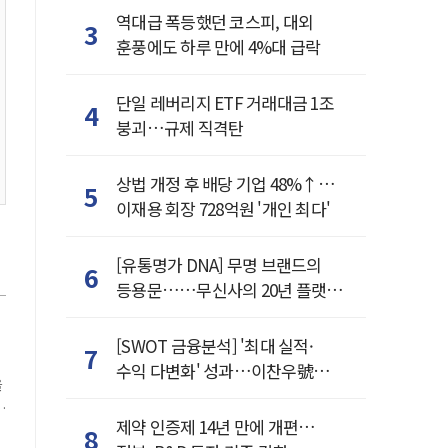
역대급 폭등했던 코스피, 대외
3
훈풍에도 하루 만에 4%대 급락
단일 레버리지 ETF 거래대금 1조
4
붕괴…규제 직격탄
상법 개정 후 배당 기업 48%↑…
5
이재용 회장 728억원 '개인 최다'
[유통명가 DNA] 무명 브랜드의
6
등용문……무신사의 20년 플랫폼
혁명
[SWOT 금융분석] '최대 실적·
7
수익 다변화' 성과…이찬우號
을
농협금융, 임기 말년 성장 박차
제약 인증제 14년 만에 개편…
8