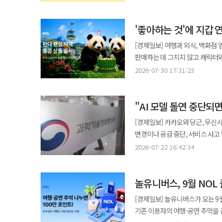
멤버십, 대형 콘텐츠를 활용해 
소비와 경험이 이뤄질 수 있는 생태계를 구축하는 
'좋아하는 것'에 지갑
함께 온·오프라인 통합 이벤트를
제공하고, 전국 다이소 매장에서
[경제일보] 여행과 외식, 백화점
적립해준다. 온라인몰과 오프라인 매장에서 각각 혜택을 받을 수 있도록 설계해 고객의 온·오프라인 이용을 동시에
판매하는 데 그치지 않고 캐릭터와
유도하는 것이 특징이다. 다이소
이끌어내는 전략이다. 놀유니버스는 막바지 여름 휴가철을 앞두고 홍콩 쌍둥이 판다의 생일을 함께 즐길 수 있는 여행
2026-07-30 17:31:23
앞으로도 다양한 결제 플랫폼과의 협업을 확
상품을 선보였다. 이번 상품은 고
이벤트는 다이소몰과 오프라인 매
일환으로 판다를 좋아하는 고객을 겨냥했다. 상품은 쌍둥이 판다 생일 행사와 다큐
각각의 쇼핑 편의성과 재미를 높
"AI 모델 돌연 중단되
구성됐으며, 소호거리와 빅토리아피
말했다. 이어 "앞으로도 고객들이
호텔, 공항 픽업 서비스까지 포함
[경제일보] 카카오와 당근, 무신
차별화된 이벤트를 지속 확대해 나갈 계획"이라고 밝혔다. 호텔
테마형 여행 상품을 지속 확대한다는 계획이다. 놀유니버스 관계자는 "최근 여행
변경이나 공급 중단, 서비스 사고 
나섰다. 서울신라호텔과 제주신라호텔
벗어나 자신의 관심사와 취향을 중
의존도와 이용자 보호 문제를 함께 해결하려는 움직임이다.
기존 2단계에서 '셀렉트', '시그니처', '프레스
2026-07-22 16:42:34
캐릭터 등 특정 콘텐츠를 목적으로
자율기구’는 22일 서울 페이토 호텔에서 플랫폼·A
다이닝을 함께 즐기는 고객을 겨냥
이어 "실제로 NOL의 스포츠 직관
로앤컴퍼니, 무신사, 직방, 한국
신라리워즈 골드·다이아몬드 등급
여행상품에 대한 고객 수요가 빠
놀유니버스, 9월 NO
참석했다. 핵심 의제는 AI 서비스의 예측 가능성이다. 플랫폼 기업은 외부 AI 모델을 자사 서비스에 연동한 뒤 모델
고객의 재방문을 유도한다. 리뉴얼을 기념해 8월 한 달간 가입 고객을 대상으로 스위트 객실 숙박권과 뷔페 이용권 등을
관심사와 취향을 반영한 테마형 여행상품을 지속 선
버전이 예고 없이 바뀌거나 공급이
제공하는 이벤트도 진행한다. 호텔신라 관계자는 "기존 '신라에스' 운영 과정에서 합리적인 혜택을 선호하는 고객부터
[경제일보] 놀유니버스가 오는 9월 
스포츠, 콘서트·페스티벌, 문화·
통제하기 어려운데도 이용자에 대한 책임은 플랫폼
숙박과 미식을 함께 즐기려는 고
기존 이용자의 여행·공연 추억을 공유하는 이벤트도 진행한다. 
엔터테인먼트와 문화 콘텐츠 경쟁
중단에 관한 중장기 로드맵을 공유
확인했다"며 "이에 고객의 라이프스