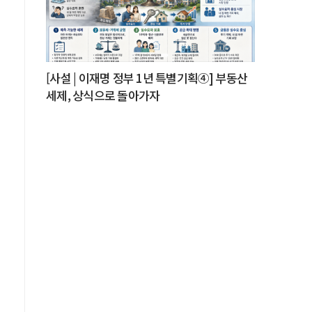
데
.
[사설 | 이재명 정부 1년 특별기획④] 부동산
세제, 상식으로 돌아가자
,
의
L
인