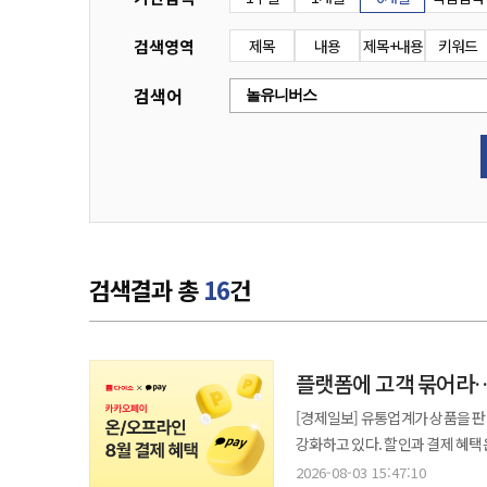
검색영역
제목
내용
제목+내용
키워드
검색어
검색결과 총
16
건
플랫폼에 고객 묶어라…유
[경제일보] 유통업계가 상품을 판매
강화하고 있다. 할인과 결제 혜택
높이는 경쟁이 한층 치열해지는 모습이다. 3일 업계에 따르면 아성다이소와 호텔신라, 놀
2026-08-03 15:47:10