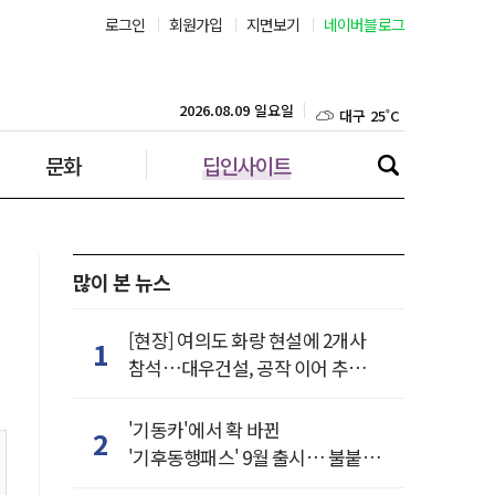
로그인
회원가입
지면보기
네이버블로그
부산 27˚C
대구 25˚C
2026.08.09 일요일
문화
딥인사이트
인천 25˚C
광주 25˚C
대전 25˚C
많이 본 뉴스
울산 26˚C
[현장] 여의도 화랑 현설에 2개사
1
참석…대우건설, 공작 이어 추가
강릉 21˚C
거점 확보하나
'기동카'에서 확 바뀐
2
제주 28˚C
'기후동행패스' 9월 출시… 불붙은
카드사 경쟁