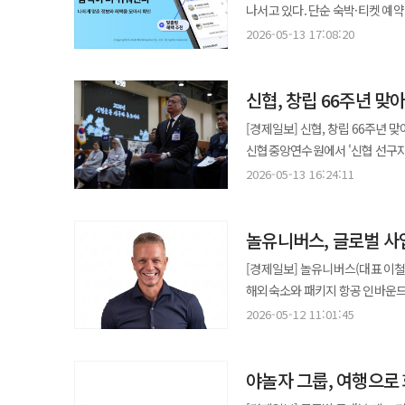
넘어 방문객이 직접 공간을 걸으며 체험할 수 있도록 설계됐다
NOLDAY가 준비한 풍성한 혜택
나서고 있다. 단순 숙박·티켓 예
확대다. 예컨대 콘서트 티켓을 
공간으로 확장하는 전략이 빠르게
사용자 체류 시간과 플랫폼 락인 효과 확대에 속도를 
고객에게 항공권과 현지 투어, 공
2026-05-13 17:08:20
산업과 결합하며 장기 수익 모델로
메인 홈 화면을 개편하고 여행·여
쿠폰 설계, 여행 일정 추천도 더 정교해질 가능성이 크다. 글로벌 확장 
확대되고 있다. 특히 스튜디오 지브리는 전 세계적인 팬덤과 높은 브랜드 충성도를 기반으로 강력한 IP 경쟁력을 보유한
개편은 이용 목적에 따라 서비스 
관광 상품을 한국 여행 수요와 연결
콘텐츠로 평가된다. 일본 현지 지
신협, 창립 66주년 맞
국내 플랫폼 시장에서는 단순 예약
플랫폼을 넘어 한국의 여행과 문화 소비를 연
체험 콘텐츠 시장도 지속 성장하고 있다. 이번 제주 전시 역시 단순 전시 사업을 넘어 관광과 
최적화하는 초개인화 경쟁이 빠르게
진행된다. 놀유니버스는 오는 15
[경제일보] 신협, 창립 66주년 맞아 선구자 추모식 개최 신협중앙
'체류형 IP 비즈니스'로 분석된
플랫폼 간 서비스 경계도 빠르게 허물어지고 있는 것으로 
제공한다. 기존 NOL 인터파크투어
신협중앙연수원에서 '신협 선구자 추모식'을 개최했다고
동시에 겨냥할 것으로 전망된다. 놀유니버스는 단순 티켓 판매 플랫폼을 넘어 콘텐츠와 여행을 연결하는 사업 전략
벗어나 여행과 문화 콘텐츠 전반을
남은 과제는 서비스 이전 과정의 
전국 신협 임직원 220명이 참석
강화에 나서고 있다. 최근 여행 
2026-05-13 16:24:11
예약부터 공연 예매, 할인 혜택 탐색까지 
효과보다 불편이 먼저 부각될 수 
루도비코 신부를 추모했다. 선구자의 날은 지난 1960년 5월 부산에서 27명의 조합원이 출자금 3400환으로 설립한
경쟁에 집중하고 있다. 이번 얼리버드 티켓은 총 3차에 걸쳐 판매된다. 1차 얼리버드는 오는 29일까지 진행되며 정가
변화는 티켓 탭 신설이다. 기존에
훼손하지 않는 것이 중요하다. 이철웅 놀유니버스 대표는 “고객에게 공연 관람, 항공 및 숙소 예약, 현지 일정 수립은 모두
성가신협의 창립정신을 계승하기 위해
대비 30% 할인 혜택이 제공된다.
콘텐츠 중심 이용자 동선을 별도로
하나의 연결된 여정”이라며 “이번
놀유니버스, 글로벌 사
신협운동은 메리 가브리엘라 수녀
10일까지 판매되는 3차 얼리버드는 10% 할인
직관적으로 탐색할 수 있도록 설계됐다. 플랫폼 내 개인화 기능도 강화됐다. NOL은 검색창 추천 
플랫폼 통합의 성패는 이름을 하나
같은 해 6월 국내 두 번째 신협인 서울 가톨릭중앙신협
"제주의 자연과 스튜디오 지브리
[경제일보] 놀유니버스(대표 이철
등에 개인화 추천 기능을 적용해 
여정을 계획할 때까지 NOL 안에
신분으로 신협운동에 헌신한 선구자를 기리기 
선사할 것"이라며 "단독 얼리버
해외숙소와 패키지 항공 인바운드
카테고리별로 분산됐던 할인·프로모
여가와 문화의 시간을 누가 설계
금융환경의 불확실성과 구조적 변화
바란다"고 말했다.
전략이다. 놀유니버스는 12일 글로벌 사업 총괄로 올리버 리부츠키 그룹장을 선임했다고 밝혔다. 리부츠키 그룹장은
개인화 위젯을 메인 화면에 배치해 할인 정보 접근성을 높였다.
2026-05-12 11:01:45
사람 한 사람의 삶을 지키고 지역
해외숙소사업 패키지사업 T&A 사
기반으로 초개인화 추천 서비스를 
있을 것"이라고 말했다. KB국민은행, K-콘텐츠 생산적 금융지원 협약 체결 KB국민은행이 신용보증기금 및
중장기 전략 수립·실행을 맡는다. 인바운드 사업도 주요 역할이다. 놀유니버스는 K콘텐츠 확산에 따라 방한 여행 수요가
레저, 문화 콘텐츠 전반에서 맞춤형 추천 정확도를 높
한국콘텐츠진흥원과 'K-콘텐츠 생산적 금융지
야놀자 그룹, 여행으로
늘고 있는 점에 주목하고 있다.
경쟁을 넘어 AI 기반 개인화 추
'KB국민행복 성장 프로젝트'의 
제공하기 위한 사업 전략과 해외 사업망 확대를 추진한다. 리부츠
사업자들이 이용자 데이터를 기반