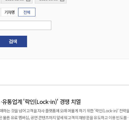
기자명
전체
검색
통업계 '락인(Lock-in)' 경쟁 치열
하는 것을 넘어 고객을 자사 플랫폼에 오래 머물게 하기 위한 '락인(Lock-in)' 전략
은 물론 유료 멤버십, 공연 콘텐츠까지 앞세워 고객의 재방문을 유도하고 이용 빈도를
유니버스는 결제 서비스와