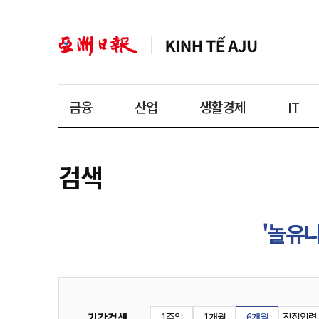
금융
산업
생활경제
IT
검색
'놀유
기간검색
1주일
1개월
6개월
직접입력