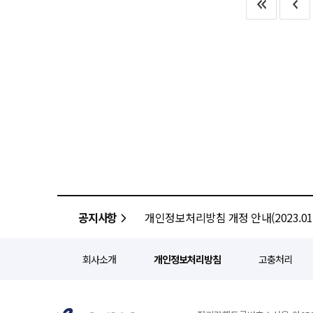
플랫폼을 통한 공식 티켓 판매와 
총괄대표는 “어린이날을 맞아 아
위기 상황에서의 대처 능력을 여행
'비짓부산패스' 등과 연계한 결합 패키지 상품을 기획
“앞으로도 기술과 데이터로 여행 
상황에서도 고객을 끝까지 책임진다'는 
유치 총괄을 맡으며, SM C&C는
경영을 실천해 나가겠다”고 밝혔
대표는 "예기치 못한 국제 정세 
축적된 대형 콘서트 제작 노하우
고객의 신뢰를 얻는 것이 더 중요한 가치"라고 강조했다. 놀유니버
방침이다. 올해 10회째를 맞는 2026 BOF는 오는 6월20일 부산 화명생태공원에서 열리는 피크닉 형태의
작용할 것으로 보인다. 소비자들
'파크콘서트'를 시작으로, 27일과
대응 매뉴얼을 재정비하고 비상시
홍준화 SM C&C 대표는 "부산
"이번 협약이 부산을 세계적 문화 허브로
사장은 "K-컬처를 기반으로 부산을 찾
대표는 "한류의 인기를 인바운드 
공지사항
개인정보처리방침 개정 안내(2023.01.
회사소개
개인정보처리방침
고충처리