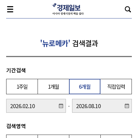
'뉴로메카'
검색결과
기간검색
1주일
1개월
6개월
직접입력
-
검색영역