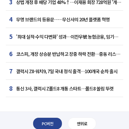
3
상법 개정 후 배당 기업 48%↑…이재용 회장 728억원 '개인
최다'
4
무명 브랜드의 등용문……무신사의 20년 플랫폼 혁명
5
'최대 실적·수익 다변화' 성과…이찬우號 농협금융, 임기
말년 성장 박차
6
코스피, 개장 상승분 반납하고 장중 하락 전환…중동 리스크·
美 경계감
7
갤럭시 Z8·워치9, 7일 국내 정식 출격…100개국 순차 출시
8
통신 3사, 갤럭시 Z폴드8 개통 스타트…폴드8 쏠림 뚜렷
PC버전
맨위로