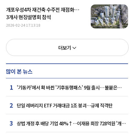
개포우성4차 재건축 수주전 재점화…
3개사 현장설명회 참석
2026-02-24 17:13:18
더보기
많이 본 뉴스
1
'기동카'에서 확 바뀐 '기후동행패스' 9월 출시… 불붙은
카드사 경쟁
2
단일 레버리지 ETF 거래대금 1조 붕괴…규제 직격탄
3
상법 개정 후 배당 기업 48%↑…이재용 회장 728억원 '개인
최다'