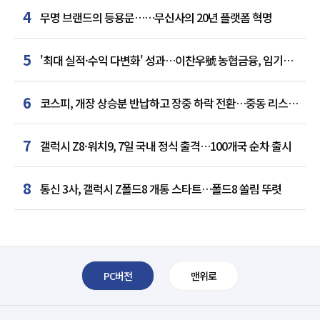
4
무명 브랜드의 등용문……무신사의 20년 플랫폼 혁명
5
'최대 실적·수익 다변화' 성과…이찬우號 농협금융, 임기
말년 성장 박차
6
코스피, 개장 상승분 반납하고 장중 하락 전환…중동 리스크·
美 경계감
7
갤럭시 Z8·워치9, 7일 국내 정식 출격…100개국 순차 출시
8
통신 3사, 갤럭시 Z폴드8 개통 스타트…폴드8 쏠림 뚜렷
PC버전
맨위로