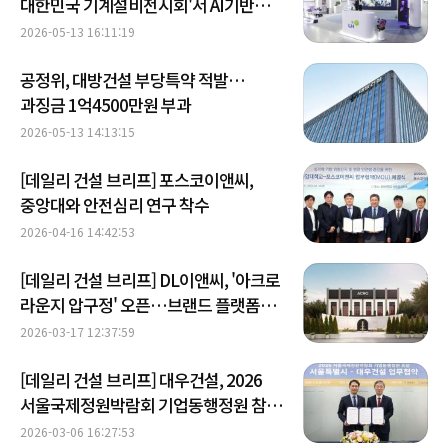
대한민국 기계설비전시회'서 AI기반
공동주택 기술 선봬 外
2026-05-13 16:11:19
공정위, 대방건설 부당특약 적발…
과징금 1억4500만원 부과
2026-05-13 14:13:15
[데일리 건설 브리프] 포스코이앤씨,
중앙대와 안전심리 연구 착수
2026-04-16 14:42:53
[데일리 건설 브리프] DL이앤씨, '아크로
라운지 압구정' 오픈…브랜드 플랫폼
확장 外
2026-03-17 12:37:59
[데일리 건설 브리프] 대우건설, 2026
서울국제정원박람회 기업동행정원 참여
外
2026-03-06 16:27:53