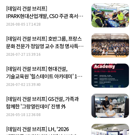
[데일리 건설 브리프]
IPARK현대산업개발, CSO 주관 혹서기
온열질환 예방 캠페인 진행 外
2026-08-05 17:14:28
[데일리 건설 브리프] 호반그룹, 프랑스
문화 전문가 정일영 교수 초청 명사특강
개최 外
2026-07-27 15:39:16
[데일리 건설 브리프] 현대건설,
기술교육원 '힐스테이트 아카데미' 1기
모집 外
2026-07-02 15:39:40
[데일리 건설 브리프] GS건설, 가족과
함께한 '그랑열린데이' 진행 外
2026-05-18 12:36:08
[데일리 건설 브리프] LH, '2026