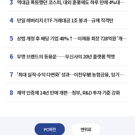
3
역대급 폭등했던 코스피, 대외 훈풍에도 하루 만에 4%대
급락
4
단일 레버리지 ETF 거래대금 1조 붕괴…규제 직격탄
5
상법 개정 후 배당 기업 48%↑…이재용 회장 728억원 '개인
최다'
6
무명 브랜드의 등용문……무신사의 20년 플랫폼 혁명
7
'최대 실적·수익 다변화' 성과…이찬우號 농협금융, 임기
말년 성장 박차
8
제약 인증제 14년 만에 개편…정부, R&D 투자 기준 강화
PC버전
맨위로