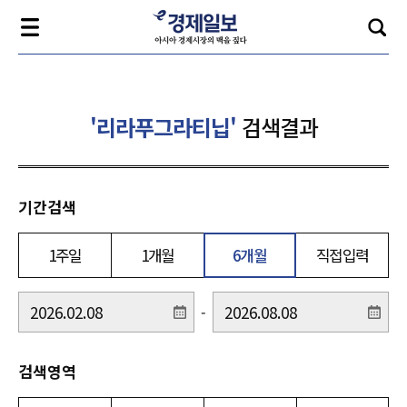
'리라푸그라티닙'
검색결과
기간검색
1주일
1개월
6개월
직접입력
-
검색영역