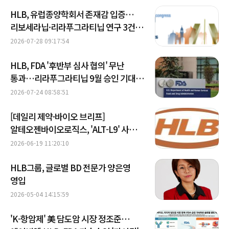
HLB, 유럽종양학회서 존재감 입증…
리보세라닙·리라푸그라티닙 연구 3건
채택
2026-07-28 09:17:54
HLB, FDA '후반부 심사 협의' 무난
통과…리라푸그라티닙 9월 승인 기대감
↑
2026-07-24 08:58:51
[데일리 제약·바이오 브리프]
알테오젠바이오로직스, 'ALT-L9' 사우디
허가 획득 外
2026-06-19 11:20:10
HLB그룹, 글로벌 BD 전문가 양은영
영입
2026-05-04 14:15:59
'K-항암제' 美 담도암 시장 정조준…