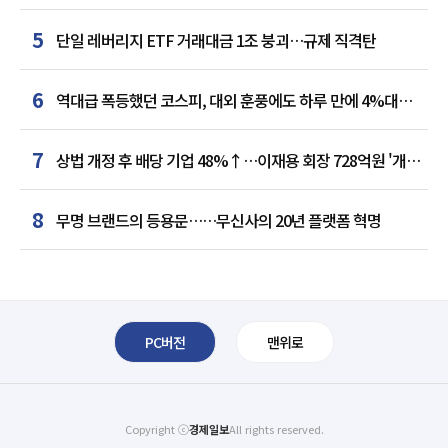
5
단일 레버리지 ETF 거래대금 1조 붕괴…규제 직격탄
6
역대급 폭등했던 코스피, 대외 훈풍에도 하루 만에 4%대
급락
7
상법 개정 후 배당 기업 48%↑…이재용 회장 728억원 '개인
최다'
8
무명 브랜드의 등용문……무신사의 20년 플랫폼 혁명
PC버전
맨위로
Copyright ⓒ
경제일보
All rights reserved.