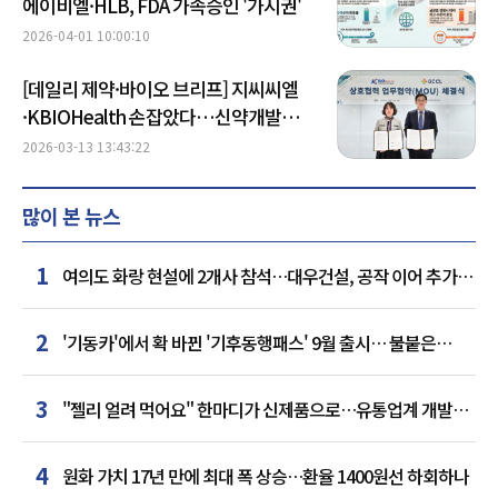
에이비엘·HLB, FDA 가속승인 '가시권'
2026-04-01 10:00:10
[데일리 제약·바이오 브리프] 지씨씨엘
·KBIOHealth 손잡았다…신약개발
지원 인프라 협력 확대 外
2026-03-13 13:43:22
많이 본 뉴스
1
여의도 화랑 현설에 2개사 참석…대우건설, 공작 이어 추가
거점 확보하나
2
'기동카'에서 확 바뀐 '기후동행패스' 9월 출시… 불붙은
카드사 경쟁
3
"젤리 얼려 먹어요" 한마디가 신제품으로…유통업계 개발실
된 SNS
4
원화 가치 17년 만에 최대 폭 상승…환율 1400원선 하회하나