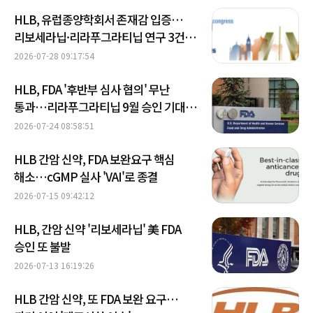
HLB, 유럽종양학회서 존재감 입증…
리보세라닙·리라푸그라티닙 연구 3건
채택
2026-07-28 09:17:54
HLB, FDA '후반부 심사 협의' 무난
통과…리라푸그라티닙 9월 승인 기대감
↑
2026-07-24 08:58:51
HLB 간암 신약, FDA 보완요구 핵심
해소…cGMP 실사 'VAI'로 종결
2026-07-15 09:42:12
HLB, 간암 신약 '리보세라닙' 美 FDA
승인 또 불발
2026-07-13 16:19:26
HLB 간암 신약, 또 FDA 보완 요구…