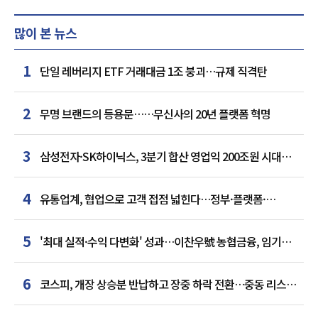
많이 본 뉴스
1
단일 레버리지 ETF 거래대금 1조 붕괴…규제 직격탄
2
무명 브랜드의 등용문……무신사의 20년 플랫폼 혁명
3
삼성전자·SK하이닉스, 3분기 합산 영업익 200조원 시대
여나…中 추격은 부담
4
유통업계, 협업으로 고객 접점 넓힌다…정부·플랫폼·
인플루언서와 맞손
5
'최대 실적·수익 다변화' 성과…이찬우號 농협금융, 임기
말년 성장 박차
6
코스피, 개장 상승분 반납하고 장중 하락 전환…중동 리스크·
美 경계감