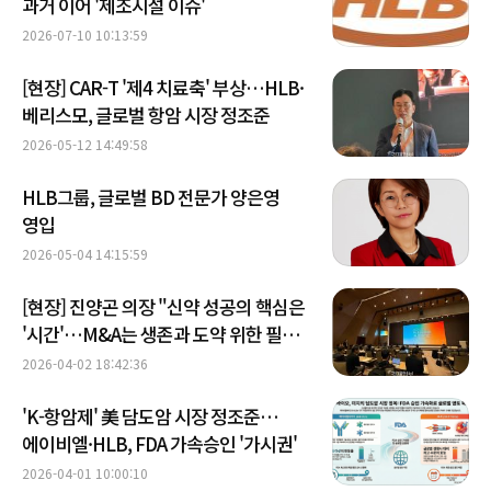
과거 이어 '제조시설 이슈'
2026-07-10 10:13:59
[현장] CAR-T '제4 치료축' 부상…HLB·
베리스모, 글로벌 항암 시장 정조준
2026-05-12 14:49:58
HLB그룹, 글로벌 BD 전문가 양은영
영입
2026-05-04 14:15:59
[현장] 진양곤 의장 "신약 성공의 핵심은
'시간'…M&A는 생존과 도약 위한 필승
전략"
2026-04-02 18:42:36
'K-항암제' 美 담도암 시장 정조준…
에이비엘·HLB, FDA 가속승인 '가시권'
2026-04-01 10:00:10