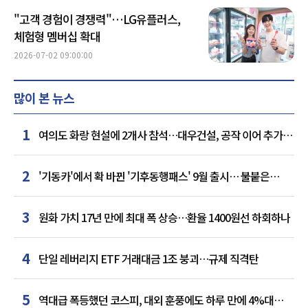
"고객 경험이 경쟁력"…LG유플러스,
체험형 멤버십 확대
2026-07-02 09:00:00
많이 본 뉴스
1
여의도 화랑 현설에 2개사 참석…대우건설, 공작 이어 추가
거점 확보하나
2
'기동카'에서 확 바뀐 '기후동행패스' 9월 출시… 불붙은
카드사 경쟁
3
원화 가치 17년 만에 최대 폭 상승…환율 1400원선 하회하나
4
단일 레버리지 ETF 거래대금 1조 붕괴…규제 직격탄
5
역대급 폭등했던 코스피, 대외 훈풍에도 하루 만에 4%대