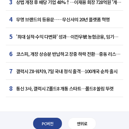
3
상법 개정 후 배당 기업 48%↑…이재용 회장 728억원 '개인
최다'
4
무명 브랜드의 등용문……무신사의 20년 플랫폼 혁명
5
'최대 실적·수익 다변화' 성과…이찬우號 농협금융, 임기
말년 성장 박차
6
코스피, 개장 상승분 반납하고 장중 하락 전환…중동 리스크·
美 경계감
7
갤럭시 Z8·워치9, 7일 국내 정식 출격…100개국 순차 출시
8
통신 3사, 갤럭시 Z폴드8 개통 스타트…폴드8 쏠림 뚜렷
PC버전
맨위로