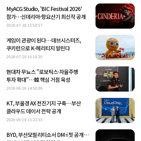
MyACG Studio, 'BIC Festival 2026'
참가…신데리아·항요산기 최신작 공개
2026-07-28 15:50:57
게임이 관광이 된다…데브시스터즈,
쿠키런으로 K-헤리티지 알린다
2026-07-20 10:16:30
현대차 무뇨스 "로보틱스·자율주행
투자 확대"…韓 핵심 거점 육성
2026-06-26 14:50:08
KT, 부울경 AX 전진기지 구축…부산
클라우드 데이서 전략 공개
2026-06-18 15:22:55
BYD, 부산모빌리티쇼서 DM-i 첫 공개…