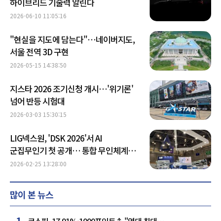
하이브리드 기술력 알린다
2026-06-10 11:05:16
"현실을 지도에 담는다"…네이버지도,
서울 전역 3D 구현
2026-05-15 14:38:50
지스타 2026 조기신청 개시…'위기론'
넘어 반등 시험대
2026-03-03 15:30:15
LIG넥스원, 'DSK 2026'서 AI
군집무인기 첫 공개… 통합 무인체계
전략 본격화
2026-02-25 13:28:00
많이 본 뉴스
1
코스피, 17.91%·1000포인트↑ "역대 최대