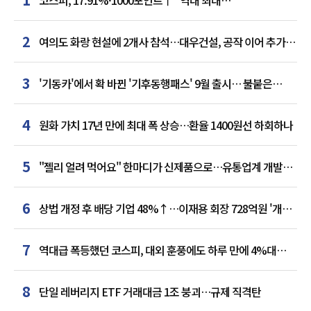
상승률"…'삼전닉스' 동반 상한가
2
여의도 화랑 현설에 2개사 참석…대우건설, 공작 이어 추가
거점 확보하나
3
'기동카'에서 확 바뀐 '기후동행패스' 9월 출시… 불붙은
카드사 경쟁
4
원화 가치 17년 만에 최대 폭 상승…환율 1400원선 하회하나
5
"젤리 얼려 먹어요" 한마디가 신제품으로…유통업계 개발실
된 SNS
6
상법 개정 후 배당 기업 48%↑…이재용 회장 728억원 '개인
최다'
7
역대급 폭등했던 코스피, 대외 훈풍에도 하루 만에 4%대
급락
8
단일 레버리지 ETF 거래대금 1조 붕괴…규제 직격탄