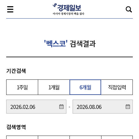
'벡스코'
검색결과
기간검색
1주일
1개월
6개월
직접입력
-
검색영역