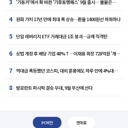
3
'기동카'에서 확 바뀐 '기후동행패스' 9월 출시… 불붙은
카드사 경쟁
4
원화 가치 17년 만에 최대 폭 상승…환율 1400원선 하회하나
5
단일 레버리지 ETF 거래대금 1조 붕괴…규제 직격탄
6
상법 개정 후 배당 기업 48%↑…이재용 회장 728억원 '개인
최다'
7
역대급 폭등했던 코스피, 대외 훈풍에도 하루 만에 4%대
급락
8
발로란트 퍼시픽 결승 무대, 9월 부산에 선다
PC버전
맨위로