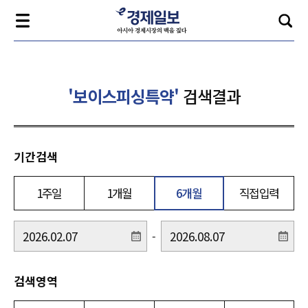
'보이스피싱특약'
검색결과
기간검색
1주일
1개월
6개월
직접입력
-
검색영역