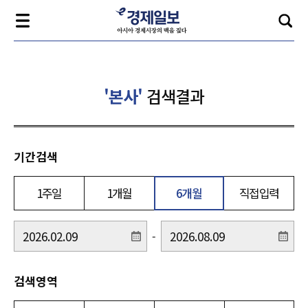
'본사'
검색결과
기간검색
1주일
1개월
6개월
직접입력
-
검색영역