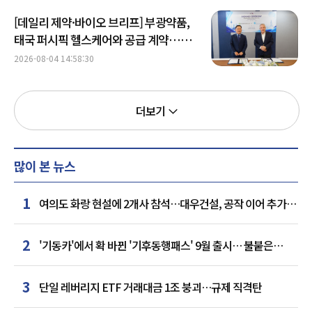
[데일리 제약·바이오 브리프] 부광약품,
태국 퍼시픽 헬스케어와 공급 계약…
동남아 공략 강화 外
2026-08-04 14:58:30
더보기
많이 본 뉴스
1
여의도 화랑 현설에 2개사 참석…대우건설, 공작 이어 추가
거점 확보하나
2
'기동카'에서 확 바뀐 '기후동행패스' 9월 출시… 불붙은
카드사 경쟁
3
단일 레버리지 ETF 거래대금 1조 붕괴…규제 직격탄