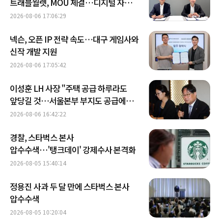
트래블월렛, MOU 체결…디지털 자산·
금융상품 협력 外
2026-08-06 17:06:29
넥슨, 오픈 IP 전략 속도…대구 게임사와
신작 개발 지원
2026-08-06 17:05:42
이성훈 LH 사장 "주택 공급 하루라도
앞당길 것…서울본부 부지도 공급에
활용"
2026-08-06 16:42:22
경찰, 스타벅스 본사
압수수색…'탱크데이' 강제수사 본격화
2026-08-05 15:40:14
정용진 사과 두 달 만에 스타벅스 본사
압수수색
2026-08-05 10:20:04