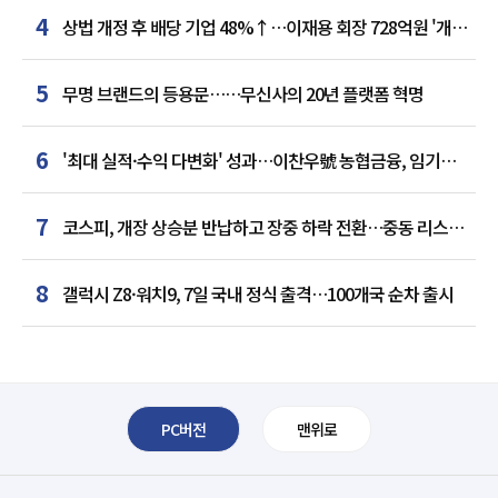
4
상법 개정 후 배당 기업 48%↑…이재용 회장 728억원 '개인
최다'
5
무명 브랜드의 등용문……무신사의 20년 플랫폼 혁명
6
'최대 실적·수익 다변화' 성과…이찬우號 농협금융, 임기
말년 성장 박차
7
코스피, 개장 상승분 반납하고 장중 하락 전환…중동 리스크·
美 경계감
8
갤럭시 Z8·워치9, 7일 국내 정식 출격…100개국 순차 출시
PC버전
맨위로