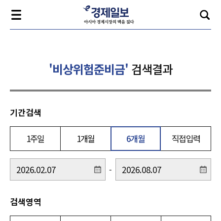
'비상위험준비금'
검색결과
기간검색
1주일
1개월
6개월
직접입력
-
검색영역