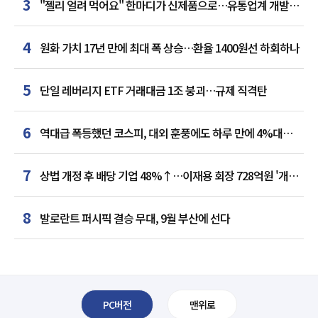
3
"젤리 얼려 먹어요" 한마디가 신제품으로…유통업계 개발실
된 SNS
4
원화 가치 17년 만에 최대 폭 상승…환율 1400원선 하회하나
5
단일 레버리지 ETF 거래대금 1조 붕괴…규제 직격탄
6
역대급 폭등했던 코스피, 대외 훈풍에도 하루 만에 4%대
급락
7
상법 개정 후 배당 기업 48%↑…이재용 회장 728억원 '개인
최다'
8
발로란트 퍼시픽 결승 무대, 9월 부산에 선다
PC버전
맨위로