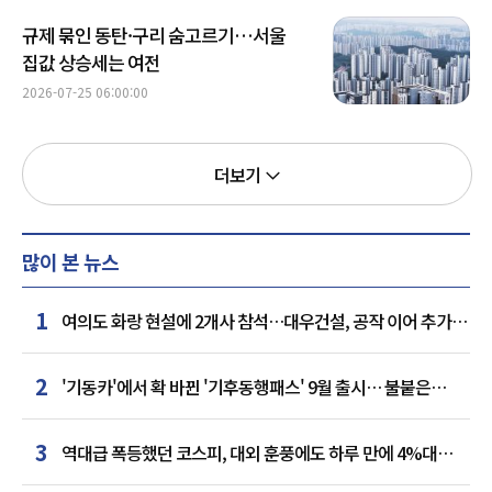
규제 묶인 동탄·구리 숨고르기…서울
집값 상승세는 여전
2026-07-25 06:00:00
더보기
많이 본 뉴스
1
여의도 화랑 현설에 2개사 참석…대우건설, 공작 이어 추가
거점 확보하나
2
'기동카'에서 확 바뀐 '기후동행패스' 9월 출시… 불붙은
카드사 경쟁
3
역대급 폭등했던 코스피, 대외 훈풍에도 하루 만에 4%대
급락