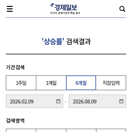
'상승률'
검색결과
기간검색
1주일
1개월
6개월
직접입력
-
검색영역