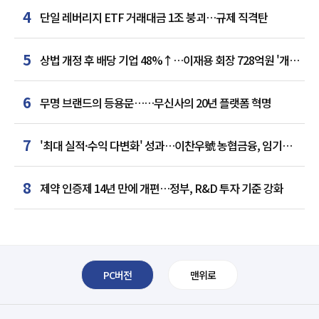
4
단일 레버리지 ETF 거래대금 1조 붕괴…규제 직격탄
5
상법 개정 후 배당 기업 48%↑…이재용 회장 728억원 '개인
최다'
6
무명 브랜드의 등용문……무신사의 20년 플랫폼 혁명
7
'최대 실적·수익 다변화' 성과…이찬우號 농협금융, 임기
말년 성장 박차
8
제약 인증제 14년 만에 개편…정부, R&D 투자 기준 강화
PC버전
맨위로