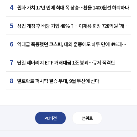
4
원화 가치 17년 만에 최대 폭 상승…환율 1400원선 하회하나
5
상법 개정 후 배당 기업 48%↑…이재용 회장 728억원 '개인
최다'
6
역대급 폭등했던 코스피, 대외 훈풍에도 하루 만에 4%대
급락
7
단일 레버리지 ETF 거래대금 1조 붕괴…규제 직격탄
8
발로란트 퍼시픽 결승 무대, 9월 부산에 선다
PC버전
맨위로