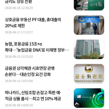
금리도 상승 전환
2026-06-26 12:38:29
상호금융 부동산 PF 대출, 총대출의
20%로 제한
2026-06-17 17:13:57
농협, 포용금융 15조+α
확대…'농업금융 DNA'로 이재명 정부
금융기조 화답
2026-06-15 13:25:02
금융권 상각채권 시효연장 관행
손본다…대손인정 요건 강화
2026-06-10 14:53:08
하나카드, 산림조합 손잡고 특판 예·
적금 상품 출시…최고 연 10% 제공
2026-06-08 14:06:29