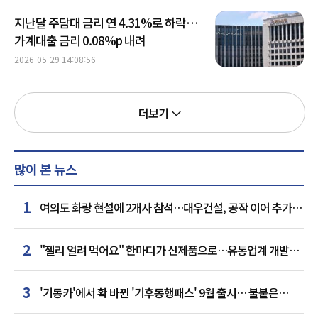
지난달 주담대 금리 연 4.31%로 하락…
가계대출 금리 0.08%p 내려
2026-05-29 14:08:56
더보기
많이 본 뉴스
1
여의도 화랑 현설에 2개사 참석…대우건설, 공작 이어 추가
거점 확보하나
2
"젤리 얼려 먹어요" 한마디가 신제품으로…유통업계 개발실
된 SNS
3
'기동카'에서 확 바뀐 '기후동행패스' 9월 출시… 불붙은
카드사 경쟁