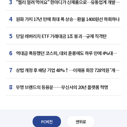
3
"젤리 얼려 먹어요" 한마디가 신제품으로…유통업계 개발실
된 SNS
4
원화 가치 17년 만에 최대 폭 상승…환율 1400원선 하회하나
5
단일 레버리지 ETF 거래대금 1조 붕괴…규제 직격탄
6
역대급 폭등했던 코스피, 대외 훈풍에도 하루 만에 4%대
급락
7
상법 개정 후 배당 기업 48%↑…이재용 회장 728억원 '개인
최다'
8
무명 브랜드의 등용문……무신사의 20년 플랫폼 혁명
PC버전
맨위로