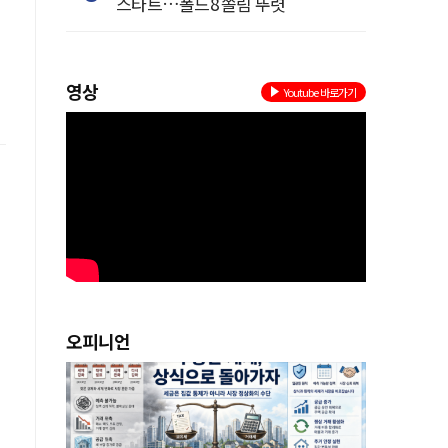
스타트…폴드8 쏠림 뚜렷
영상
Youtube 바로가기
오피니언