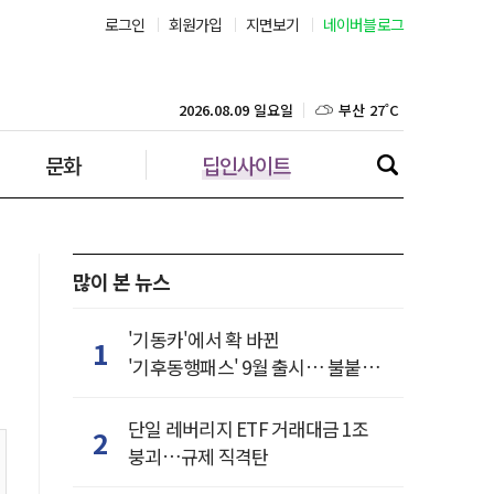
서울 27˚C
로그인
회원가입
지면보기
네이버블로그
부산 27˚C
2026.08.09 일요일
대구 27˚C
문화
딥인사이트
인천 27˚C
광주 28˚C
대전 26˚C
많이 본 뉴스
울산 26˚C
'기동카'에서 확 바뀐
1
'기후동행패스' 9월 출시… 불붙은
강릉 23˚C
카드사 경쟁
단일 레버리지 ETF 거래대금 1조
2
제주 27˚C
붕괴…규제 직격탄