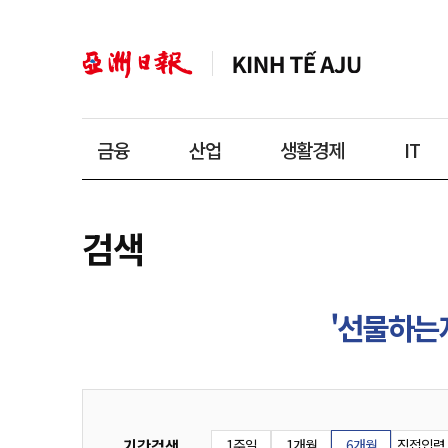
금융
산업
생활경제
IT
검색
'선물하는
기간검색
1주일
1개월
6개월
직접입력