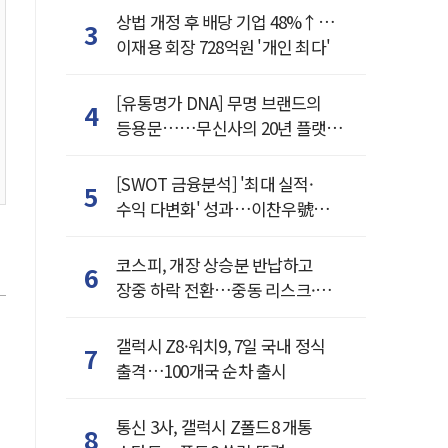
상법 개정 후 배당 기업 48%↑…
3
이재용 회장 728억원 '개인 최다'
[유통명가 DNA] 무명 브랜드의
4
등용문……무신사의 20년 플랫폼
혁명
[SWOT 금융분석] '최대 실적·
5
수익 다변화' 성과…이찬우號
농협금융, 임기 말년 성장 박차
코스피, 개장 상승분 반납하고
6
장중 하락 전환…중동 리스크·美
경계감
갤럭시 Z8·워치9, 7일 국내 정식
7
출격…100개국 순차 출시
통신 3사, 갤럭시 Z폴드8 개통
8