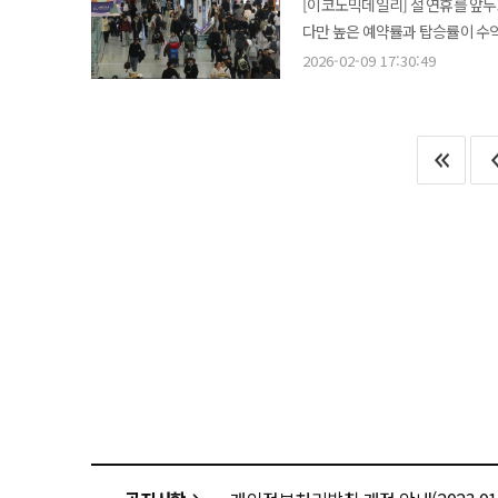
[이코노믹데일리] 설 연휴를 앞두
지상파·JTBC·CJ ENM 등 결
도움과 재미를 드리고자 이벤트를
다만 높은 예약률과 탑승률이 수
퓨리케어 공기청정기(3명)를 증정한다. 오는 13일부터 19일까지 지니 TV 영·유아동 전용 IPTV 
제공하겠다"고 말했다. 하나카드, 설 맞이 해외여행 이벤트 '붉은말의 질주' 실시 하나카드가 설 연휴를 맞아 '붉은 말의
전망이다. 9일 업계에 따르면 이스타항공은 설 연휴 전후 성수기 운영 구간인 2월 14~22일 기준 일본 노선 운항 편수가
'키즈랜드 설날 놀이터' 특집관을 
2026-02-09 17:30:49
질주, 해외에서 쓰는 만큼 붉은 말이 
386편, 동남아 노선은 198편으로 집계됐다. 이 가운데 설 연휴 핵심 수요가 집중되는 16
키즈랜드 신규 가입 고객 중 300
하나카드 신용·체크카드 고객을 대
128편, 동남아 노선이 66편 편성돼 일본 노선
(60명) 등을 증정한다. 최광철 KT 미디어플랫폼사업본부장 상무는 "이번 설특집 이벤트는 온 가족이 명절 연휴를 더욱
1km가 적립되는 방식으로 운영된다. 이벤트 기간 중 누적 거리 구간에 따라 하나머니를 제공하
있다. 설 연휴 핵심 기간인 2월 1
즐겁게 보낼 수 있도록 풍성한 콘
300만km 이상 달성 시 10만 하나머니 복주머니를 받을 수
집계됐다. 2월 9일 기준 평균 예약률은 일본 노선이 95%, 동남아 노선은 85% 수준이다. 인천발 오사카·삿포로·
콘텐츠까지 한 화면에서 가장 편리
혜택도 마련했다. 일본·중국·베트
오키나와·후쿠오카 노선에서 예약
제공한다. 주요 혜택 항목은 △일본 세븐일레븐∙로손∙패밀리마트 △중국 알리페이 △베트남 롯데마트 등으로 각 국가·
있다. 제주항공의 예약 지표도 단거리 국제선 강세를 뒷받침한다. 2월 7일 기준 설 연휴 핵심 기간(2월 14~18일) 사전
가맹점 등으로 항목별 혜택이 다르게 적용된다. 이 외에도 해외 면세점 결제 시 1만 
예약률은 국내선이 80% 초반대, 국제선은 90% 초반대로 나타
인출 시 5천 하나머니 적립 행사 등을 운영하고 있다. 하나카드 관계자는 
기준, 일주일 전 예약률인 국내선 
제공하기 위해 이번 이벤트를 마
2월 1~7일 기준 평균 탑승률 역시 국내선은
말했다. KB국민카드, 설 맞아 KB Pay 머니 경품 이벤트 실시 KB국민카드가 설을 맞아 KB Pay 머니 경품 이벤트를 오는
편성 상황은 일본과 동남아로의 
28일까지 진행한다고 11일 밝혔다. 이번 이벤트는 '설날 세뱃돈 받는 재미 KB Pay가 드립니다'라는 이름으로 
형성되면서 항공사들의 1분기 여객 실적에 대한 
행사 기간 동안 KB국민카드로 누적 5
반복적으로 나타났다. 2024년 
기간 중 백화점·슈퍼마켓·대형마트
일본 노선이 전체 해외 예약 가운데
상품권·배달의민족 중 하나를 선택해 경품 이벤트에 응모할 
지난해 설 연휴(1월 25~30일)
에서 확인할 수 있다.
차지했고, 중국 노선 회복까지 더해지
패턴 역시 단거리 구조를 선호해왔다