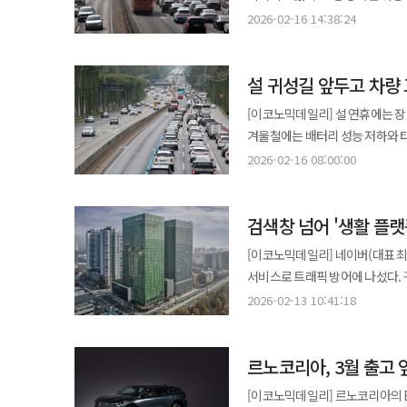
자발적으로 1200만원을 모금한
서해안고속도로 목포 방향은 안산분기점
한국도로공사에 따르면 이날 오전 8
투입 여력에 따라 대응 차이가 발
2026-02-16 14:38:24
3600만원 규모의 재원을 조성했다. 제주은행은 확대된 ERP 뱅킹 등 디지털 금융 성과를 지역화폐 소비
방향 정체가 오후 5~6시 사이 해소
40분, 대구 5시간 20분, 광주 4시간
교체나 대체편 투입이 가능하다. 반면 저비용항공사(LCC)는 기재 회전율이 높아 단일 항공기 지연이 다수 노선으로
지역경제 활성화를 도모하고, 민
전국 고속도로 교통량은 약 50
서울까지의 예상 소요 시간은 부산 5시
확산될 가능성이 크다. 단일 기종 운영 
추진할 계획이다. 마련된 재원은 △적십자사 희망풍차 결연 400가구에 '탐나는전' 앱에 5만원권 충전 지원 △사랑의
차량은 각각 41만대 수준으로 전
설 귀성길 앞두고 차량
강릉 2시간 40분, 대전 1시간 50분으로 집계됐다. 귀성길은 전날과 비슷하거나
결항 발생 시 승객 보상과 안내 
어멍촐레 맞춤 300가구에 전통시장
귀경길은 지역별로 10~30분가량 증가한 것으로 나타났다. 
불가항력 사유로 분류될 경우 금전
가구를 위해 활용됐다. 특히 디
[이코노믹데일리] 설 연휴에는 장
천안분기점까지 6㎞, 천안분기점
조치를 시행해야 한다. 항공사 귀책 사유로 판단될 경우에는 운임 환급이나 보상 기준이 적용된다. 업계에서는 설 연휴
편의를 높였다.
겨울철에는 배터리 성능 저하와 타
구간에서 정체가 발생하고 있다. 중부내륙고속도로 창원 방향은 여주분기점에서 감곡 부근까지 약 10㎞ 구간에서 차량
항공 이용 시 지연 가능성이 높은
관리만으로도 다수의 고장을 예방할 수 있다. 설 귀성길 점검의 출발점은 배터리 상태 확
2026-02-16 08:00:00
흐름이 둔화된 상태다. 도로공사는 이날 전국 고속도로 이용 차량을 505만대로 예상했다. 수도권에서 지방으로
항공사 역시 연휴 기간에는 기상
출력이 감소해 시동 지연이나 계기
이동하는 차량과 지방에서 수도권으로 
눈에 띄게 약해지면 교체 시기를 점검할 필요가 있다. 타이어는 공기압과 
오전 6~7시부터 정체가 시작돼 오
검색창 넘어 '생활 플
외기 온도 하락으로 공기압이 낮아
보인다. 귀경 방향은 오전 9~10시부터 정체가 본격화돼 오후 4~5시께 가장 혼잡한 수준을 보인 뒤, 오후 10~11시 이후
노면에서 제동거리가 길어질 가능
[이코노믹데일리] 네이버(대표 최수
정상 흐름을 되찾을 전망이다.
브레이크 계통은 소음·진동·제동 
서비스로 트래픽 방어에 나섰다. 
디스크 열화 가능성을 점검해야 한
총망라하며 포털의 본질인 '정보의 관문' 역할을 강화
2026-02-13 10:41:18
있어 하부 점검 이력 확인이 필요하다. 엔진오일·냉각수·워셔액 등 소모품 관리 여부도 점검 대상이
검색창에 '설날'을 입력하면 차례 
기준치 이하이거나 교환 주기가 임박한
확인할 수 있다. 특히 주목할 점은 데이터의 '실시간
부족할 경우 과열 경고등 점등으로
르노코리아, 3월 출고 앞
고도화다. 네이버는 이번 연휴부
계기판 경고등 점등 여부는 출발 
'인천공항 출국장 대기시간'이나 
[이코노믹데일리] 르노코리아의 E
경고등이 점등된 상태에서 장거리 