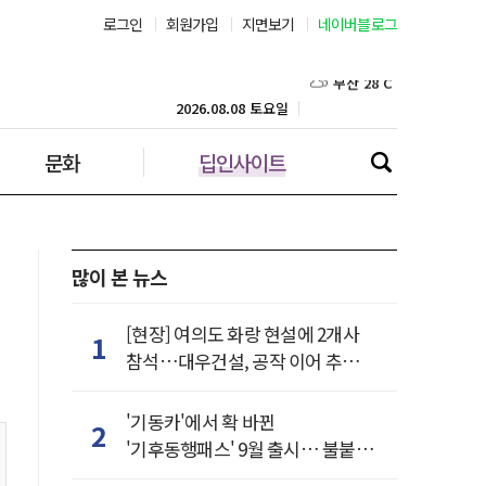
로그인
회원가입
지면보기
네이버블로그
부산 28˚C
대구 27˚C
2026.08.08 토요일
문화
딥인사이트
인천 27˚C
광주 27˚C
대전 27˚C
많이 본 뉴스
울산 25˚C
[현장] 여의도 화랑 현설에 2개사
1
참석…대우건설, 공작 이어 추가
강릉 25˚C
거점 확보하나
'기동카'에서 확 바뀐
2
제주 29˚C
'기후동행패스' 9월 출시… 불붙은
카드사 경쟁