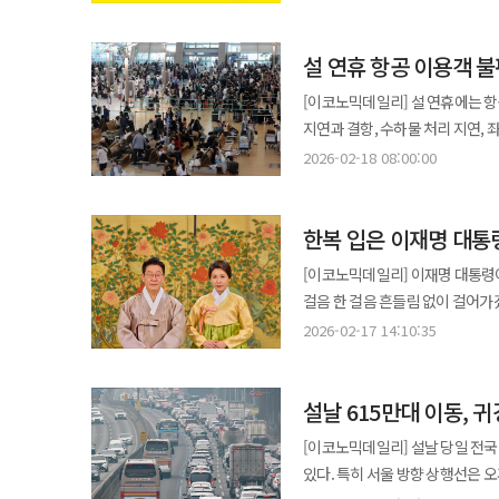
시작으로 본격적인 자금공급에 나선
안정적으로 지원하고, 민간투자의 마중물 역할을 하고자 조
설 연휴 항공 이용객 불
자본력과 전문적인 장기 투자·운용
출자자로 참여하여 1조원 전액을 
[이코노믹데일리] 설 연휴에는 항
'발해인프라펀드'를 통해 전문성을 인정받은 KB자산운용
지연과 결항, 수하물 처리 지연, 
8월 회계기준을 명확화한 '영구
일정 수준의 수요 증가를 예상하고
2026-02-18 08:00:00
관련 평가손익의 당기손익 반영 부
않고 있다. 연휴 기간 가장 빈번하게 발생하는 불편은 출발 지연과 결항이다. 표면적으로는 기상 악화가 원인으로
민간자금이 국가 기간산업에 장기적으
제시되는 경우가 많지만, 실제로는 공항 혼
대상은 △지역균형성장 SOC(교통·
한복 입은 이재명 대통
시간대에 출발 편이 집중돼 활주로
등) △에너지 인프라(반도체 클
발생할 경우 이후 편성에도 연쇄적인 영향을 미치기 쉽다. 이 같은 
[이코노믹데일리] 이재명 대통령이
수소연료전지·발전 등) 등 국내 인프라 개발·건설·운영 사
두드러지게 나타난다. 연휴 기간
걸음 한 걸음 흔들림 없이 걸어가겠다"고 밝혔다. 17일 이재명 대통령은 '함께해
하나인 '용인 반도체클러스터 집
반복된다. 특히 단거리 노선 비중이 높은 항공사의 경우 기재 회전이 촘촘하게 편성돼 있어 초기 지연이 하루 전체 운항
3분 16초 분량 영상을 공개했다
KB금융의 입증된 인프라 투자·운
2026-02-17 14:10:35
일정에 영향을 미치는 구조다. 수하물 지연과 분실 문제도 설 연휴에 집중적으로 발생한다. 성수기에는 항공기 화물칸
인사를 전했다. 이 대통령은 "병오년 설 명절 아침 모든 국민을 아우르고 섬기는 모두의 대통령으로서 다짐의 말씀을
향후 KB금융은 국가 산업의 체질
적재 용량이 승객 수하물로 빠르게 채
드린다"며 "국민께서 원하는 대한민국의
인프라 전반에 대한 안정적인 투자
공항뿐 아니라 환승 공항의 수하물
설날 615만대 이동, 
국민 여러분께서 힘을 모아주신 덕
특별자치도)' 발전 전략과 연계해
공항에서 수하물 분류·적재 인력이 한계
일터에서 이 나라를 지켜내 주신 모든 주권자
청년들이 선호하는 양질의 일자리 창출을 뒷받침할 예정이다. 한
[이코노믹데일리] 설날 당일 전
관련 민원 역시 연휴 수요 집중 
다른 모습으로 살아가는 우리들이
금융을 공급하며, 자본의 흐름을
있다. 특히 서울 방향 상행선은 
취하지만, 실제 탑승률이 예측치를 초과할
나은 환경에서 자라기를 바라는 마음은
투자금융부문 25조원은 △국민성