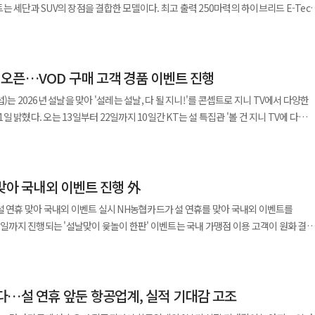
 세단과 SUV의 장점을 결합한 모델이다. 최고 출력 250마력의 하이브리드 E-Tec
시간 현황과 면세점 영업시간, 운항 정보까지 결합해 여행객들의 '불확실성'을
트는 개별소비세 인하 및 친환경차 세제 혜택 적용 기준
시간 정체로 냉각 효율이 낮아지거나 잦은 정차·재출발이 반복되면서 전력 소모가
믹 이후 폭발적으로 증가한 해외여행 수요를 플랫폼 내에 묶어두려는(Lock-in) 의도
 고객 인도가 시작될 예정이다. 르노코리아는 전국 전시장 방문 고객을
 정차 시 보닛 내 누유 흔적과 타이어 외관을 간단히 확인하는 것도 예방에 도움이
19일까지 설 연휴 기간 전국 전시장을 방문해 그랑
 응급 상황 시 포털 검색 의존도가 높은 국내 이용자들의 패턴을 고려한 조치다. 또한
집관 오픈…VOD 구매 고객 경품 이벤트 진행
을 완료한 고객 중 2026명에게 로장주 미니 패딩 가방 또는 미니 우산을 증정한다.
 받을 수 있으며, 긴급출동 서비스는 방전·타이어 교체·견인 등 기본 조치를 지원한다.
트 정보도 일목요연하게 정리했다. '2026년'을 검색하면 올해 달라지는
2월 내 출고한 고객 100명에게는 추첨을 통해 10만원 상당의 정비 쿠폰을 지급한다.
제조사별로 상이해 사전 확인이 필요하다.
는 2026년 설날을 맞아 '설레는 설날, 다 될 지니!'를 콘셉트로 지니 TV에서 다양한
26년 최저시급, 국민연금 보험료율 변화, 청년미래적금 개시 등 실생활에 직결되는 경제
 특집관 '볼 건 지니 TV에 다
에서는 네이버의 이러한 행보를 생성형 AI(인공지능)
', '아나콘다(2025)', '프리랜서', '프로젝트 Y', '송 썽 블루', '뽀로로 극장판:
 전략으로 분석한다. 챗GPT나 퍼플렉시티 같은 AI 검색 서비스가 부상하고 있지만,
지 8일간 설 특집관 이용 고객을 대상으로
 운영 시간 같은 '하이퍼 로컬(Hyper-local)' 실시간 데이터는 여전히 네이버가
 이벤트'도 진행한다. VOD를 1편 이상 구매한 고객 중 2026명을 추첨해 세라젬 최신
 한국인의 생활 맥락
맞아 국내외 이벤트 진행 外
스로 구성된 '설날 효도 패키지'(2명), 소피텔 앰배서더 서울 숙박 및 조식이 포함된
 있는 데이터로 차별화를 꾀하고 있다. 단순한 링크 나열이 아니라 사용자가 원하는 답을
 에어팟 프로 3세대와 무선 키보드·마우스 세트로 구성된 디지털 럭키박스(20명), CU
E:)'와 결합된 개인화 비서로 진화 향후 네이버의
벤트 실시 NH농협카드가 설 연휴를 맞아 국내외 이벤트를
 쿠폰(1000명) 등을 제공한다. 또한 오는 22일까지 '주토피아2' 구매
스 '큐:(CUE:)' 및 '하이퍼클로바X'와 결합해 더욱 고도화될 전망이다. 현재는
터 마우스(100명), 닉·주디 뚜레쥬르 쁘띠 롤케이크(300명) 등 총 400명에게 한정
정보를 확인하는 수준이지만, 머지않아 "지금 출발하면 인천공항 T2까지 얼마나 걸리
. 이용액 30만원당 추첨권 1장을 최대 10장까지 부여하며 온라인 대형마트 주유소
 AI가 교통 상황과 주차장 혼잡도를 분석해 최적의 경로를 브리핑하는 '비서형
'도 마련했다. 다음달
객 중 추첨을 통해 비스포크 스팀 로봇청소기(1명), 비스포크 에어드레서(1명),
 이용 금액의 10%를 캐시백 혜택을 제공한다. 캐시백 한도는 결제 횟수 3회 이상 시
상품권 2만원권(100명), TV포인트 1만원권(300명) 등을 제공한다. 이벤트 응모는
했다"며 "앞으로도 AI 기술을 접목해 검색 의도를 파악한 맞춤형 정보를 선제적으로
다…설 연휴 앞둔 항공업계, 실적 기대감 고조
모가 필요하며 세부 내용은 NH pay와
움!' 프로모션을 진행한다.
고객님들께 실질적인