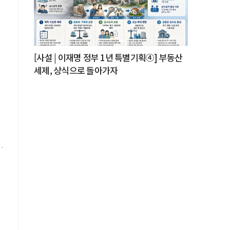
며
[사설 | 이재명 정부 1년 특별기획④] 부동산
세제, 상식으로 돌아가자
근
내