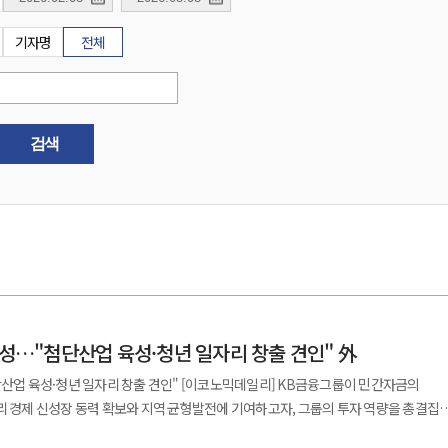
기자명
전체
검색
결성…"첨단산업 육성·청년 일자리 창출 견인" 外
리 창출 견인" [이코노믹데일리] KB금융그룹이 민간자금의
리 경제 신성장 동력 확보와 지역 균형발전에 기여하고자, 그룹의 투자 역량을 총결집
 19일 밝혔다. 이번 펀드는 '신안우이 해상풍력 발전사업'을