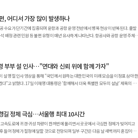
 정부의 150조 규모 국민성장펀드 추진계획에 발맞춰, 국가 전략 인프라 사업을
성됐다. KB금융은 이번 'KB국민성장인프라펀드'에 그룹의
편, 어디서 가장 많이 발생하나
 역량을 집약시켰다. KB국민은행, KB손해보험, KB라이프생명 등 주요 계열사가
100% 그룹 자본으로 조달한다. 펀드 운용은 국내 1호 토종 상장 인프라펀드인
공 수요가 단기간에 집중되며 운항과 공항 운영 전반에서 병목 현상이 반복된다. 출발
이 맡는다. 본 펀드는 금융위원회와 회계기준원 등에서 지난해
좌석 배정 관련 민원 등 불편 유형이 매년 유사하게 나타난다. 항공사와 공항 운영 주체
폐쇄형 인프라펀드' 구조를 채택했다. 만기없는 환매금지형 인프라펀드 구조를 통해
 대응에 나서지만, 연휴 특유의 구조적 요인으로 인해 이용객 불편은 완전히 해소되
담을 낮춤으로써, 대규모 펀드의 장기 투자에 따른 손익 변동성을 완화했다. 향후
로 참여하는 흐름을 여는 모범적인 투자 모델이 될 것으로 기대된다. 주요 투자
잡과 운항 회전율 저하가 함께 작용하는 구조다. 설 연휴에는 특정 날짜와
환경·사회적 인프라, MICE 산업 등) △디지털 인프라(AI 데이터센터, AI 컴퓨팅센터
령 부부 설 인사…"연대와 신뢰 위에 함께 가자"
와 주기장, 관제 처리 용량이 빠르게 한계에 도달한다. 이 과정에서 한두 편의 지연이
러스터 집단에너지, 에너지고속도로 등) △재생에너지 대전환(태양광·풍력발전,
구조는 김포·제주, 김해 등 혼잡도가 높은 공항에서
 설 명절 인사 영상을 통해 "국민께서 원하는 대한민국의 미래 모습을 이정표 삼아 
업이다. 특히 이번 펀드는 국민성장펀드 메가프로젝트 중
에는 기상 변수와 무관하게 공항 자체의 처리 능력 부족으로 지연이 확대되는 사례도
서 더욱 특별한 모두의 설날' 제목의 약
단에너지 사업'을 주요 투자자산으로 편입한다. 이처럼 구체적인 투자 계획 수립에
. 이 대통령은 부인 김혜경 여사와 함께 한복 차림으로 영상에 등장해 국민에게 새해
용 경험을 더해 단순 투자 규모 발표에 그치지 않고, 신속하게 투자를 집행할 계획이다
 개선, 지역 산업의 성장·경쟁력 강화를 뒷받침하는 데 필요한 에너지·기반시설 등
워지며, 연결편이나 환승 일정이 포함된 경우 처리 리스크가 커진다. 국제선은 출발
 모습을 이정표 삼아 흔들림 없이 나아가겠다"고 강조했다. 이어 "지난 한 해
를 추진한다. 국가균형성장을 위한 정부의 '5극 3특(전국 5대 초광역권 및 3대
 처리 시스템과 인력 운영 상황에 따라 지연 가능성이 좌우된다. 연휴 기간 다수
귀경길 정체 극심…서울행 최대 10시간
분에 모든 것들이 예상보다 빠르게 제자리를 찾고 있다"며 "거리에서, 가정에서,
 지방의 인프라 개선과 신규 SOC 확충에 집중 투자함으로써, 지역 경제 활성화와
치에 근접하면서 처리 시간이 길어지는 양상이 나타난다. 좌석 배정과 오버부킹
 국민 여러분께 깊이 감사드린다"고 말했다. 또한 "서로 다른 자리에서 서로
편 KB금융은 2030년까지 총 93조원 규모의 생산적
국 고속도로에 귀경·귀성 차량이 한꺼번에 몰리면서 곳곳에서 극심한 정체가 빚어지고
구간에서 반복된다. 항공사는 설 연휴 수요를 반영해 좌석 판매율을 높이는 전략을
기에 세상을 바라보는 시선과 생각은 얼마든지 다를 수 있다"며 "우리 아이들이 더
 생산적 영역으로 전환한다. 투자금융부문과 전략산업융자(기업대출)로 나뉘며,
오후 들어 정체가 절정에 달할 것으로 전망되며 일부 구간은 다음 날 새벽까지 혼잡이
 경우 탑승 거부나 좌석 재배정 문제가 발생할 수 있다. 가족 단위나 단체
 어디에서 어떤 모습으로 살든 다르지 않을 것"이라고 설명했다. 아울러 "가족과
장펀드 10조원 △그룹 자체투자 15조원으로 구성되고, 기업대출부문 68조원은