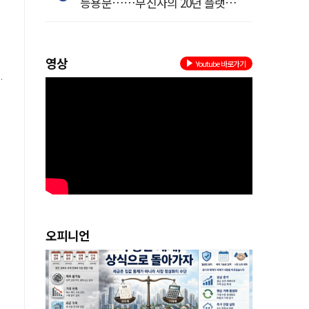
등용문……무신사의 20년 플랫폼
혁명
영상
Youtube 바로가기
가
지
한
.
오피니언