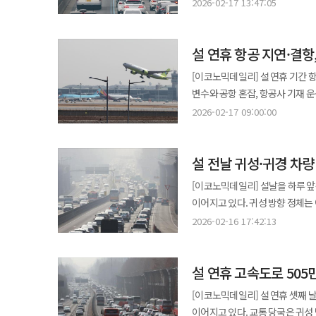
이어질 것으로 분석된다. 17일 한국도로공사에 따르면 이날 전국 고속도로 교통량은 615만대로 예상된다. 전날
승객의 경우 좌석 분리 배정에 대
2026-02-17 13:47:05
이웃이 건강하기를 바라는 마음도,
첨단전략산업 및 유망성장기업 등에 공급된다. 토스뱅크, 독거 어르신에 명절 먹거
505만대보다 100만대 이상 늘
좌석 운영 정책이 복합적으로 작용한 결과다. 공항 보안 검색과 탑승 대기 시간 증가도 
어려움을 이겨낸 것처럼 새해에도 
혼자 명절을 보내는 독거 어르신에게 응원
진입하는 차량은 47만대로 집계됐다. 지방 방향 하행선은 오전 7~8시께 정체가 시작돼 오후 1~2시
꼽힌다. 설 연휴에는 오전과 이른
여사도 "올해도 여러분 모두의 가정에 
혼자 보내는 마포·서대문구 독거 
설 연휴 항공 지연·결항
전망이며 오후 8~9시께 해소될 
심사 대기열이 길어지는 양상이 반복된다. 국제선의 경우 노선별 보안 절차 차이와 추가 
대통령 부부는 "새해 복 많이 받
누룽지칩과 커피 세트로 구성됐으며,
정체가 극심해지고 늦으면 다음 날 오전 3~4시께야 풀릴 전
요인으로 작용한다. 공항 측이 임
[이코노믹데일리] 설 연휴 기간 
명절이 다가와도 혼자 지내시는 
예상 소요 시간은 부산 10시간, 울산
해소하기에는 한계가 있다는 지적
변수와 공항 혼잡, 항공사 기재 
앞두고 식비 부담이 커지는 것은 물
등이다. 서울에서 지방으로 향하는 경우 부산 7시간, 울산 6시간 40분, 대구 6시간, 목포 4시간 40분, 광주 4시간 30분,
대응 기준을 사전에 파악할 필요가 있다. 항공기 운항은 하루 단위로 연속성이 강한 구조로, 
2026-02-17 09:00:00
먹거리는 우양재단이 주관하는 설날
강릉 3시간 10분, 대전 3시간 10분이 소요될 것으로 전
지연은 이후 편성된 항공편에 누적
모여 식사를 나누고 교류하는 명절
양산분기점~양산 부근 6㎞, 금
줄어들면서 지연 해소 여력이 낮아진다. 이로 인해 한 차례의 기상 악화나 공항 혼잡이 연휴 전체 
이유 등으로 행사에 참석하지 못한
23㎞, 북천안 부근~안성휴게소 부
설 전날 귀성·귀경 차
구조가 형성된다. 시간대별로는 이른 아침과 야간 시간대에 지연과 결항이 집중된다. 이른 아침 시간대는 전날 발생한
했다. 이번 기부에는 장애인 표준사업장 '브라보비버'의 제품을 활용하며 의미를 더했다. 브라보비버는 발달장애인의
정체되고 있다. 부산 방향 역시 죽전 부근~수원 6㎞, 망향휴게소~천안 부근 4㎞, 독립기념관~천안호두휴게소 부근 7㎞,
회항과 기상 악화, 정비 지연이 반영되
일자리 창출에 기여하는 기업으로, 토스
[이코노믹데일리] 설날을 하루 앞
대전~비룡분기점 3㎞ 등에서 정체가 이어지고 있다. 서해안고속도로는 서울
동안 누적된 지연이 해소되지 않은
"명절이 다가올수록 혼자 지내는
이어지고 있다. 귀성 방향 정체는 이른 저녁 
서평택분기점 부근~화성휴게소 부근
전환된다. 공항별로는 김포·제주·김해공항이 대표적인 지연 집중 구간으로 꼽힌다. 김포공항은 국내선 비중이 높고
준비했다"며 "먹거리 전달에 그치
5시 기준 승용차로 서울 요금소를 
서서울요금소~순산터널 부근 5㎞,
2026-02-16 17:42:13
항공기 회전 주기가 짧아 일부 노선 지연이 전체 스케줄
말했다. 제주은행, 지역화폐 '탐나는전'으로 민생경제 회복 앞장 제주은행은 지난 13일 제주 동문시장에서 제주
목포와 대구 3시간 40분, 광주 3시간 30분, 강릉 3시간이다. 각 
영동고속도로와 중부고속도로, 서
커, 기상 악화 시 결항 비율이 
지역화폐인 '탐나는전'을 활용한 
울산 4시간 20분, 목포 4시간 10분,
가다 서기를 반복하는 구간이 다수
혼잡과 정비 일정이 겹치면서 지연이 발생하는 사례가 반복된다
전달식을 개최했다고 19일 밝혔다. 이번 사업은 제주은행의 디지털 금융 성과를 지역사회에 환원해 신한금
설 연휴 고속도로 505
부산 방향은 옥산분기점에서 남이
귀경 수요가 집중되는 연휴 막바지에 지연이 늘어난다. 연휴 시작 직
지향하는 '포용금융' 가치를 실천
구간에서 차량 흐름이 둔화되고 있다. 서울 방향 경부고속도로는 기흥 부근에서 수원까지 3㎞, 양재 부
[이코노믹데일리] 설 연휴 셋째 
높아지고, 연휴 마지막 날에는 귀
소상공인 매출 증대로 이어지는 민생경제 선순
7㎞ 구간에서 정체가 나타나고 있다. 영동고속도로 인천 방향은 월곶분기점 부근 2㎞ 구간에서 차량이 서
이어지고 있다. 교통 당국은 귀성
특히 귀경일에는 낮 시간대 지연이 야간 시간대 