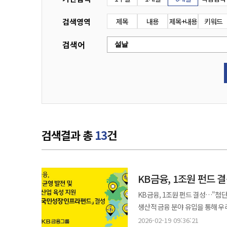
검색영역
제목
내용
제목+내용
키워드
검색어
검색결과 총
13
건
KB금융, 1조원 펀드 
KB금융, 1조원 펀드 결성…"첨단산업 육성·청년 일자
생산적 금융 분야 유입을 통해 우
약 1조원 규모의 'KB국민성장인프라펀드'를 결성한다고
2026-02-19 09:36:21