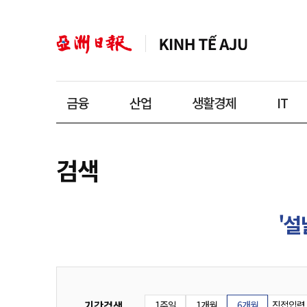
금융
산업
생활경제
IT
검색
'설
기간검색
1주일
1개월
6개월
직접입력