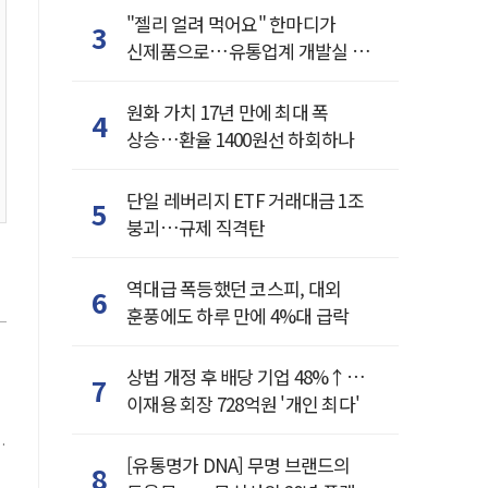
"젤리 얼려 먹어요" 한마디가
3
신제품으로…유통업계 개발실 된
SNS
원화 가치 17년 만에 최대 폭
4
상승…환율 1400원선 하회하나
단일 레버리지 ETF 거래대금 1조
5
붕괴…규제 직격탄
역대급 폭등했던 코스피, 대외
6
훈풍에도 하루 만에 4%대 급락
상법 개정 후 배당 기업 48%↑…
7
이재용 회장 728억원 '개인 최다'
한
[유통명가 DNA] 무명 브랜드의
8