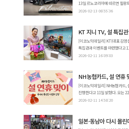
단위에 가깝게 확인할 수 있다. 이 서비스는 김포, 김해, 제주공항 등 주요 국내선 공항의 체크인부터 탑승까지 소요 시간
13일 르노코리아에 따르면 필랑트는
통해 원인 확인이 필요하다. 설 연휴 교통량이 집중되는 고속도로 정체 구간에서는 과열·배터리 방전·타이어 손상
정보도 포함한다. 공항 주차장 실
파워트레인, AI 기반의 첨단 커넥티비티 서비스가 특징이다. 필랑
사례가 반복적으로 발생한다. 장
2026-02-13 08:55:36
제거하는 데 주력했다. 이는 엔데
4331만9000원부터 만나볼 수 있으며, 3월부터
증가하는 환경이 조성된다. 휴게소
풀이된다. ◆ 의료·정책 정보 통합…'검색의 AI화' 전 단계 네이버는 연휴 기간 문을 여는 병원과 약국 정보를 공식
대상으로 다양한 혜택을 제공하는 고객 이벤트를 진행한다. 오는 
된다. 완성차 업계는 연휴 전 무상점검과 긴급출동 서비스를 운영하는 경우가 많다. 배터리·타이어·브레이크·오일류 등
홈페이지 링크와 연동해 제공한다.
KT 지니 TV, 설 특
콜레오스 구매 상담을 하거나 시승
기본 항목을 중심으로 사전 점검을
TV 특선 영화와 축제, 공연 정보 등 엔터테인먼
또한 이번 연휴 기간에 계약한 후 
서비스 제공 기간과 대상 차량은 
[이코노믹데일리] KT(대표 김영섭)
주요 제도 정보도 제공한다. 20
특집관과 이벤트를 마련했다고 11일 밝혔다. 오는 13일부터 22일까지 10일간 KT는 설
정책 정보를 카드 뉴스 형태로 가공해 정보 접근성을 높였다. 업계
있다'를 운영한다. 특집관에서는 '하트맨
시대에 대응하는 '데이터 요새화'
2026-02-11 16:09:03
스위트캐슬 대모험' 등 최신 영화 20편을 선보인다. 오는 12일부터 19일까
한국의 명절 교통 상황이나 동네 병원
'2026명께 드리는 복주머니 영화
독보적인 경쟁력을 갖고 있기 때문이다. 글로벌 빅테크가 범용적인 지식 정보에 강하다면, 네이버는
NH농협카드, 설 연휴 
안마의자와 정관장 에브리타임 롱기
(Context)에 최적화된 시의성
'발렌타인 데이트 패키지'(4명),
즉시 보여주는 '정답형 검색'으로 진화하고 있는 것이다. ◆ '큐:(CU
[이코노믹데일리] NH농협카드, 설 연휴 맞아 국내외 이
편의점(500명), 배달의민족(500명) 상품권, TV
명절 서비스는 자사의 AI 검색 서비
진행한다고 11일 밝혔다. 오는 22일까지 진행되는 '설날맞이 윷놀이 한판' 이벤트는 국내 가맹점 이용 고객이 원화 결제
고객을 대상으로 '주토피아2' 캐릭
"인천공항 대기시간"을 검색해 
시 추첨을 통해 상품권을 증정한다
2026-02-11 14:58:20
굿즈를 추첨 제공한다. KT는 12일부터 22일까지 11일간 '모든G' 고객 대상으로 이벤트를 운영한다. 모든G 설 특집관
주차는 어디가 편해?"라고 물으면
교통 업종 이용금액은 두 배로 인정된다. 해외 이용 고객을 대상으로 한 '해외 결제 캐시백 이벤트
콘텐츠를 매일 시청하고 응모한 고
서비스'로 진화할 것이다. 네이버 관계자는 "이용자들이 연휴 기간 겪는 불편함을 최소화하기 위해 공항, 교통, 의료 등
3일까지 해외 온·오프라인 결제 시
필립스 커피머신(1명), 기프티쇼 
공공 데이터와의 연동을 대폭 강화
일본·동남아 다시 몰린
최대 5만원, 3회 미만은 최대 3만원까지 적용된다. 두 이벤트 모두 사전 응
모든G 메인 화면 내 배너를 통해 가능하다. 월정액 전용관에서는 '설~레는 혜택! 2배의 즐거
제공할 것"이라고 밝혔다.
농협카드 홈페이지에서 확인할 수 있다. NH농협카드 관계자는 "연휴를 맞아 지출이 늘어날 