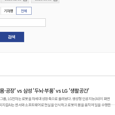
기자명
전체
검색
·공장' vs 삼성 '두뇌·부품' vs LG '생활공간'
그룹, LG전자는 로봇을 차세대 성장축으로 올려놨다. 생성형 인공지능(AI)이 화면
피지컬AI는 센서와 소프트웨어로 현실을 인식하고 로봇의 몸을 움직여 일을 수행한다.
공장과 가정, 상업시설에서 얼마나 안전하고 싸게 반복 작업을 수행하느냐에서 갈릴