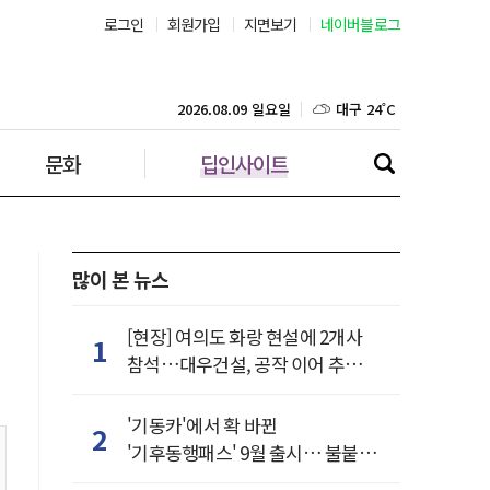
로그인
회원가입
지면보기
네이버블로그
부산 27˚C
대구 24˚C
2026.08.09 일요일
문화
딥인사이트
인천 24˚C
광주 25˚C
대전 25˚C
많이 본 뉴스
울산 26˚C
[현장] 여의도 화랑 현설에 2개사
1
참석…대우건설, 공작 이어 추가
강릉 21˚C
거점 확보하나
'기동카'에서 확 바뀐
2
제주 27˚C
'기후동행패스' 9월 출시… 불붙은
카드사 경쟁