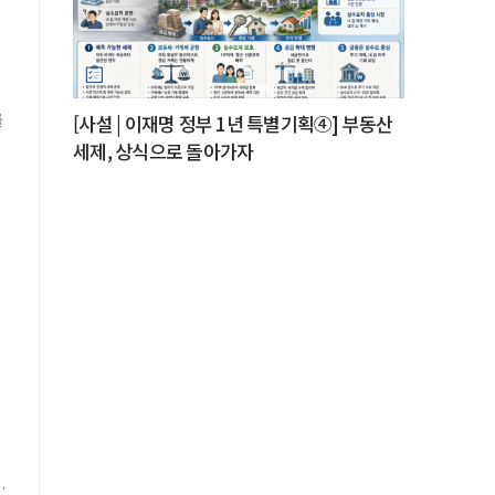
과
를
[사설 | 이재명 정부 1년 특별기획④] 부동산
세제, 상식으로 돌아가자
용
와
부
크
.