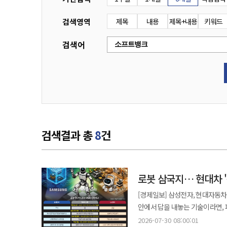
검색영역
제목
내용
제목+내용
키워드
검색어
검색결과 총
8
건
로봇 삼국지… 현대차 '몸
[경제일보] 삼성전자, 현대자동차
안에서 답을 내놓는 기술이라면, 
승부는 시연 영상의 화려함보다 
2026-07-30 08:00:01