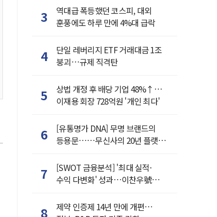
역대급 폭등했던 코스피, 대외
3
훈풍에도 하루 만에 4%대 급락
단일 레버리지 ETF 거래대금 1조
4
붕괴…규제 직격탄
상법 개정 후 배당 기업 48%↑…
5
이재용 회장 728억원 '개인 최다'
[유통명가 DNA] 무명 브랜드의
6
등용문……무신사의 20년 플랫폼
혁명
[SWOT 금융분석] '최대 실적·
7
수익 다변화' 성과…이찬우號
농협금융, 임기 말년 성장 박차
제약 인증제 14년 만에 개편…
8