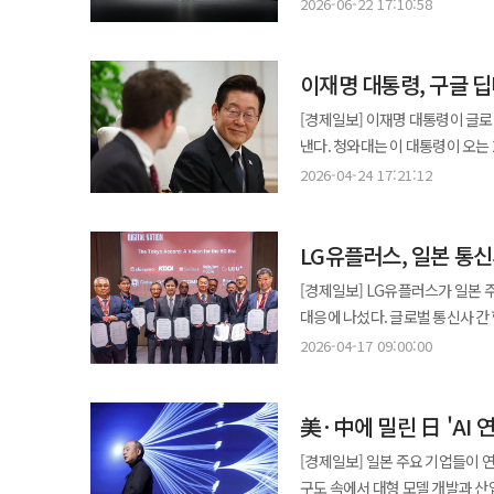
사업 연계도 확대될 전망이다. 다
향후 기업공개(IPO)에도 긍정적
2026-06-22 17:10:58
개발할 계획이다. 또한 사례 연구
전략과 핵심기술 개발, 사업화를 한 조
것이라는 분석이 나온다. 22일 투자은행(IB) 업계에 따르면 현대차그룹 주요 계열사는 조만간 이사회를 열고
거론되며, 현대차그룹이 인수를 완료했던 202
측정 체계를 확산한다는 방침이다. 이번 협력은 지난 2024년 체결한 첫 업무협약의 연장선이다. 당시 3사는 사회적
보스턴다이내믹스 운영 방향을 포
소프트뱅크가 보유한 보스턴다이내
보스턴다이나믹스의 상장 가능성에 대해 “
측정 워크숍과 사례 연구를 공동
삼성전자는 제조현장용 휴머노이드에서 
이재명 대통령, 구글 딥
3억2500만달러(약 5000억원) 수준으로 거론된다. 현재 보스턴다이내
로보틱스 전략의 일환으로 보스턴
지표와 비교·분석하는 작업도 수행했다. 양사는 지난 2년간 축적한 경험을 바탕으로 AI 시대에 맞
로봇을 구성하는 생태계다. 삼성전
현대차그룹 회장 22.6%, 기아 1
의사결정과 실행 속도를 높이고,
[경제일보] 이재명 대통령이 글로벌
체계를 한층 고도화한다는 계획이다
연결 자회사로 편입했다. 레인보
정 회장이 이미 90% 이상을 
나가겠다”고 했다.
낸다. 청와대는 이 대통령이 오는 27일 집무실에서 데미스 허사비스 구글 딥마인드 최고경영자(CEO)를 만나 AI를
보다 구체적으로 계량화하고, 다양한 산
설립한 회사다. 삼성전자는 여기에 AI 반도체와 카메라·센서, 배터리, 디스플레이, 통신기술, 스마트싱스 플랫폼을
현대차그룹의 완전 자회사 체제로 전환된다. 이번 지분 인수 가능성은 지난 2021년
포함한 과학기술 발전 방향과 협력 방안을 논의할 예
도입이 확산되면서 기업의 AI 활
2026-04-24 17:21:12
보유하고 있다. 삼성전자 뉴스룸에
포함된 옵션 조항에 따른 것이다
흐름을 공유하는 한편 혁신과 책임 있는
평가하려는 움직임이 확대되고 있다.
·물류용·조립용 로봇이 결합된 ‘AI 자율공장’으로 전환할
계약을 체결했다. 일정 기간 내 기
취임 이후 'AI 3대 강국' 도약
공공성과 연계된 서비스가 늘어나
학습데이터를 축적할 수 있는 대
현대차그룹은 해당 지분을 매입할 수 있다. 업계에서는 소프트뱅크 잔여 지분이 현대차
LG유플러스, 일본 통
올트먼 오픈AI CEO, 젠슨 황 엔
SK텔레콤은 지난 2018년부터 
경쟁사들이 쉽게 복제하기 어려운 자산이다. 약점은 조합의 복잡성이다. 부품과
무게를 두고 있다. 보스턴다이내
기술 협력 방안을 논의한 바 있다. 허사비스 CEO는 바둑 AI '알파고' 개발을 이끈 인물로 단백질 구조 예측 모델
범죄 피해 예방 등 AI·ICT 기
휴머노이드가 저절로 만들어지는 
[경제일보] LG유플러스가 일본 
필요성이 커졌기 때문이다. 시장에서는 현재 보스턴다이내믹스의 기업가치를 30조원 이상으로 평가하고 있다. 이는
'알파폴드' 개발 공로로 지난 2024년 노벨화학상을 수상했다. 
지표와 측정 방식까지 공개하며 측정 체계를 고도화하고 있다.
제조용 로봇 이후 어느 시장에서 돈
대응에 나섰다. 글로벌 통신사 간
현대차그룹이 2021년 인수 당시 
세계 최고 수준 AI 기업과의 협력
지원하기 위해 설립한 비영리 재단으
아니라 ‘팔 수 있는 로봇’이다. 일상화 노리는 LG LG전자는 지난 1일 CEO 직속 로보틱스사업센터를 출범시켰다.
것으로 분석된다. 17일 LG유플러스는 최근 도쿄에서 열린 GSMA 주관 'GSMA APAC CEO and 6G Alliance
로봇과 피지컬 AI 시장 성장에 대한 기대가 반영된 결과
2026-04-17 09:00:00
측정 체계를 개발하고 관련 연구와 학술 활동을 수행하고 있다
사업개발과 영업, 공급망, 생산 운
Summit'에서 일본 통신사들과 
보스턴다이내믹스의 미국 나스닥 상
사회적 효용과 해결 과제를 객관적
로보스타의 산업용 로봇, 베어로보
모바일, 소프트뱅크 등 일본 주요 
시점과 방식, 외부 투자자 유치 여
걸맞은 사회적 가치 측정 표준 방
구동부품인 액추에이터도 60년 넘게 축적
美·中에 밀린 日 'AI
서비스 확산과 초저지연 네트워크 
역시 기업가치 상승에 따라 커질 수 있다. 사업 측면에서는 로봇 사업에 대한 그룹 차원의
일할 공간을 이미 확보하고 있다는
있다. 6G는 AI 네트워크 자동화
전망이다. 외부 주주와의 이해관계
[경제일보] 일본 주요 기업들이 연
산업현장에서는 스마트팩토리와 공조 솔루션을 연결할 수
수요 증가에 따라 차세대 핵심 인프라로 부상할 것으로 전망
특히 현대차그룹이 추진 중인 스
구도 속에서 대형 모델 개발과 산업