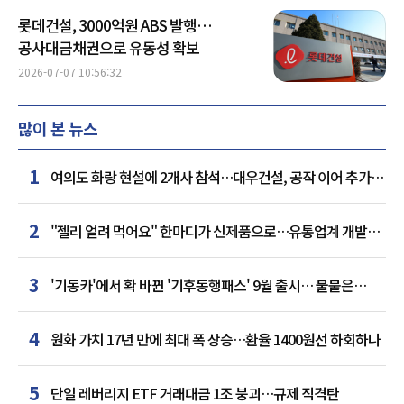
롯데건설, 3000억원 ABS 발행…
공사대금채권으로 유동성 확보
2026-07-07 10:56:32
많이 본 뉴스
1
여의도 화랑 현설에 2개사 참석…대우건설, 공작 이어 추가
거점 확보하나
2
"젤리 얼려 먹어요" 한마디가 신제품으로…유통업계 개발실
된 SNS
3
'기동카'에서 확 바뀐 '기후동행패스' 9월 출시… 불붙은
카드사 경쟁
4
원화 가치 17년 만에 최대 폭 상승…환율 1400원선 하회하나
5
단일 레버리지 ETF 거래대금 1조 붕괴…규제 직격탄