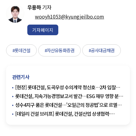
우용하
기자
wooyh1053@kyungjeilbo.com
기자페이지
#롯데건설
#자산유동화증권
#공사대금채권
관련기사
[현장] 롯데건설, 도곡우성 수의계약 청신호…2차 입찰도
단독 참여
롯데건설, 지속가능경영보고서 발간…ESG 재무 영향 분석
강화
성수4지구 품은 롯데건설…'오일근의 정공법'으로 르엘
한강벨트 넓혔다
[데일리 건설 브리프] 롯데건설, 건설산업 상생협력·
공정거래 협약체결 外