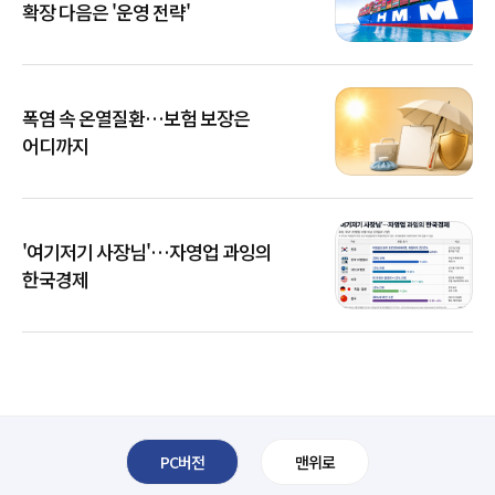
확장 다음은 '운영 전략'
폭염 속 온열질환…보험 보장은
어디까지
'여기저기 사장님'…자영업 과잉의
한국경제
PC버전
맨위로