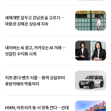
세제개편 앞두고 강남권 숨 고르기…
마용성·강북은 상승세 지속
네이버는 AI 광고, 카카오는 AI 거래…
엇갈린 수익화 시계
지프·혼다·벤츠 리콜…동력 상실부터
후방카메라 먹통까지
HMM, 아프리카 동·서 양축 깐다…선대