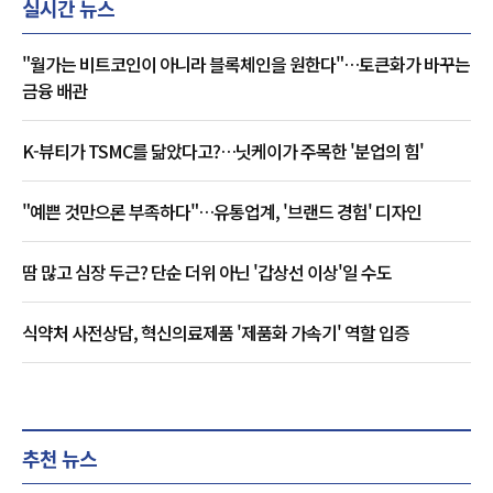
실시간 뉴스
"월가는 비트코인이 아니라 블록체인을 원한다"…토큰화가 바꾸는
금융 배관
K-뷰티가 TSMC를 닮았다고?…닛케이가 주목한 '분업의 힘'
"예쁜 것만으론 부족하다"…유통업계, '브랜드 경험' 디자인
땀 많고 심장 두근? 단순 더위 아닌 '갑상선 이상'일 수도
식약처 사전상담, 혁신의료제품 '제품화 가속기' 역할 입증
추천 뉴스