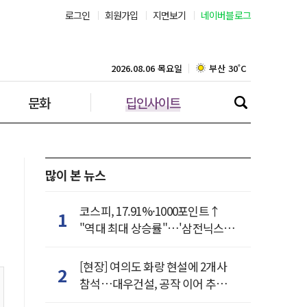
로그인
회원가입
지면보기
네이버블로그
부산 30˚C
대구 34˚C
2026.08.06 목요일
문화
딥인사이트
인천 30˚C
광주 35˚C
대전 35˚C
많이 본 뉴스
울산 32˚C
코스피, 17.91%·1000포인트↑
1
"역대 최대 상승률"…'삼전닉스'
강릉 31˚C
동반 상한가
[현장] 여의도 화랑 현설에 2개사
2
제주 30˚C
참석…대우건설, 공작 이어 추가
거점 확보하나