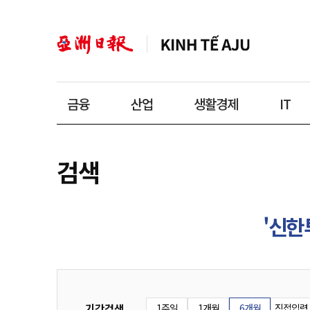
금융
산업
생활경제
IT
검색
'신한
기간검색
1주일
1개월
6개월
직접입력