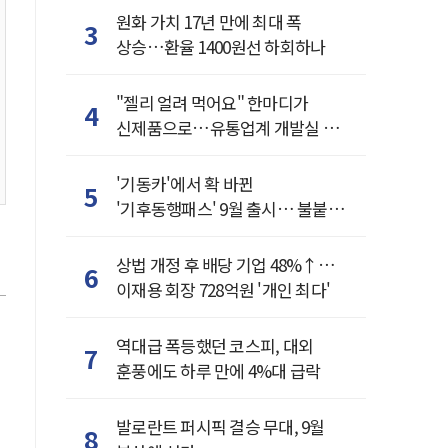
원화 가치 17년 만에 최대 폭
3
상승…환율 1400원선 하회하나
"젤리 얼려 먹어요" 한마디가
4
신제품으로…유통업계 개발실 된
SNS
'기동카'에서 확 바뀐
5
'기후동행패스' 9월 출시… 불붙은
카드사 경쟁
상법 개정 후 배당 기업 48%↑…
6
이재용 회장 728억원 '개인 최다'
역대급 폭등했던 코스피, 대외
7
훈풍에도 하루 만에 4%대 급락
발로란트 퍼시픽 결승 무대, 9월
8