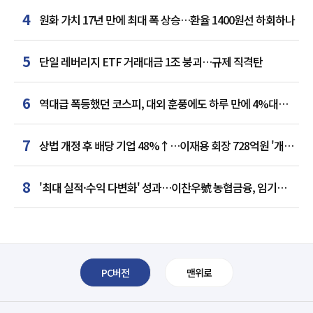
4
원화 가치 17년 만에 최대 폭 상승…환율 1400원선 하회하나
5
단일 레버리지 ETF 거래대금 1조 붕괴…규제 직격탄
6
역대급 폭등했던 코스피, 대외 훈풍에도 하루 만에 4%대
급락
7
상법 개정 후 배당 기업 48%↑…이재용 회장 728억원 '개인
최다'
8
'최대 실적·수익 다변화' 성과…이찬우號 농협금융, 임기
말년 성장 박차
PC버전
맨위로