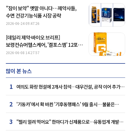
"잠이 보약" 옛말 아니다…제약사들,
수면 건강기능식품 시장 공략
2026-06-24 09:47:26
[데일리 제약·바이오 브리프]
보령컨슈머헬스케어, '겔포스엠' 12포
대용량 패키지 출시 外
2026-06-08 14:27:57
많이 본 뉴스
1
여의도 화랑 현설에 2개사 참석…대우건설, 공작 이어 추가
거점 확보하나
2
'기동카'에서 확 바뀐 '기후동행패스' 9월 출시… 불붙은
카드사 경쟁
3
"젤리 얼려 먹어요" 한마디가 신제품으로…유통업계 개발실
된 SNS