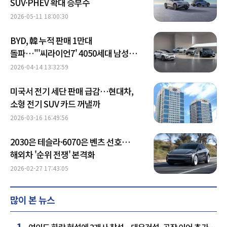
SUV·PHEV 확대 승부수
2026-05-11 18:00:30
BYD, 韓 누적 판매 1만대
돌파…"'씨라이언7' 4050세대 남성
수요↑"
2026-04-14 13:32:59
미국서 전기 세단 판매 급감…현대차,
소형 전기 SUV 카드 꺼낼까
2026-03-16 16:49:56
2030은 테슬라·6070은 벤츠 선호…
해외차 '순위 전쟁' 본격화
2026-02-27 17:43:05
많이 본 뉴스
1
여의도 화랑 현설에 2개사 참석…대우건설, 공작 이어 추가