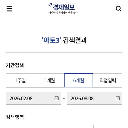
'아토3'
검색결과
기간검색
1주일
1개월
6개월
직접입력
-
검색영역