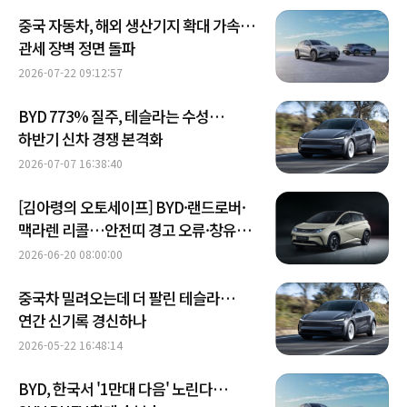
중국 자동차, 해외 생산기지 확대 가속…
관세 장벽 정면 돌파
2026-07-22 09:12:57
BYD 773% 질주, 테슬라는 수성…
하반기 신차 경쟁 본격화
2026-07-07 16:38:40
[김아령의 오토세이프] BYD·랜드로버·
맥라렌 리콜…안전띠 경고 오류·창유리
이탈 우려
2026-06-20 08:00:00
중국차 밀려오는데 더 팔린 테슬라…
연간 신기록 경신하나
2026-05-22 16:48:14
BYD, 한국서 '1만대 다음' 노린다…