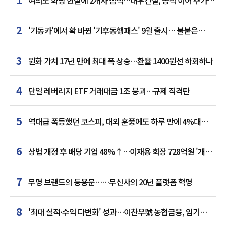
거점 확보하나
2
'기동카'에서 확 바뀐 '기후동행패스' 9월 출시… 불붙은
카드사 경쟁
3
원화 가치 17년 만에 최대 폭 상승…환율 1400원선 하회하나
4
단일 레버리지 ETF 거래대금 1조 붕괴…규제 직격탄
5
역대급 폭등했던 코스피, 대외 훈풍에도 하루 만에 4%대
급락
6
상법 개정 후 배당 기업 48%↑…이재용 회장 728억원 '개인
최다'
7
무명 브랜드의 등용문……무신사의 20년 플랫폼 혁명
8
'최대 실적·수익 다변화' 성과…이찬우號 농협금융, 임기
말년 성장 박차