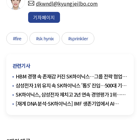
dkwndl@kyungjeilbo.com
기자페이지
#fire
#sk hynix
#sprinkler
관련기사
HBM 경쟁 속 존재감 커진 SK하이닉스…그룹 전략 협업
중요성 부각
삼성전자 1위 유지 속 SK하이닉스 '톱5' 진입…500대 기업
판도 재편
SK하이닉스, 삼성전자 제치고 2년 연속 경영평가 1위…
반도체 슈퍼사이클 영향
[재계 DNA 분석-SK하이닉스] IMF 생존기업에서 AI
반도체 주역으로…하이닉스 '불사조 DNA' 서사