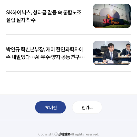
SK하이닉스, 성과급 갈등 속 통합노조
설립 절차 착수
박인규 혁신본부장, 재미 한인과학자에
손 내밀었다…AI·우주·양자 공동연구
확대
PC버전
맨위로
Copyright ⓒ
경제일보
All rights reserved.