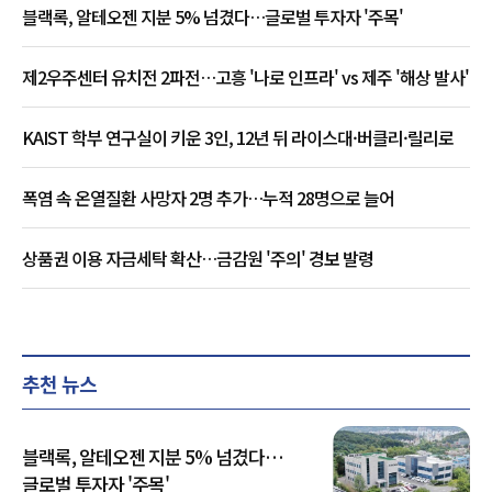
블랙록, 알테오젠 지분 5% 넘겼다…글로벌 투자자 '주목'
제2우주센터 유치전 2파전…고흥 '나로 인프라' vs 제주 '해상 발사'
KAIST 학부 연구실이 키운 3인, 12년 뒤 라이스대·버클리·릴리로
폭염 속 온열질환 사망자 2명 추가…누적 28명으로 늘어
상품권 이용 자금세탁 확산…금감원 '주의' 경보 발령
추천 뉴스
블랙록, 알테오젠 지분 5% 넘겼다…
글로벌 투자자 '주목'