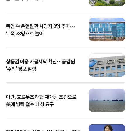
폭염 속 온열질환 사망자 2명 추가…
누적 28명으로 늘어
상품권 이용 자금세탁 확산…금감원
'주의' 경보 발령
이란, 호르무즈 해협 재개방 조건으로
美에 병력 철수·배상 요구