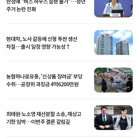
한정애 "버스 하우스 실현 불가"…청년
주거 논란 진화
현대차, 노사 갈등에 신형 투싼 생산
차질…출시 일정 영향 가능성↑
농협하나로유통, '신상품 장려금' 부당
수취…공정위 과징금 4억6200만원
최태원·노소영 재산분할 소송, 재상고
기한 임박…이번주 결론 갈림길