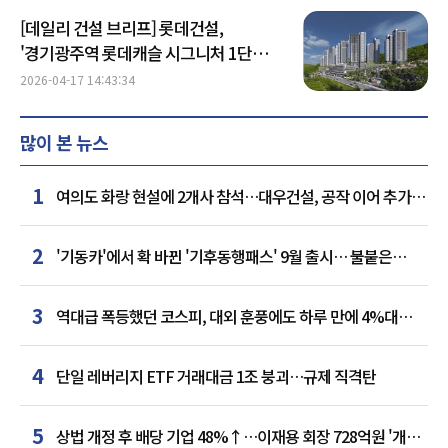
[데일리 건설 브리프] 롯데건설,
'경기광주역 롯데캐슬 시그니처 1단지'
견본주택 개관 外
2026-04-17 14:43:34
많이 본 뉴스
1
여의도 화랑 현설에 2개사 참석…대우건설, 공작 이어 추가
거점 확보하나
2
'기동카'에서 확 바뀐 '기후동행패스' 9월 출시… 불붙은
카드사 경쟁
3
역대급 폭등했던 코스피, 대외 훈풍에도 하루 만에 4%대
급락
4
단일 레버리지 ETF 거래대금 1조 붕괴…규제 직격탄
5
상법 개정 후 배당 기업 48%↑…이재용 회장 728억원 '개인