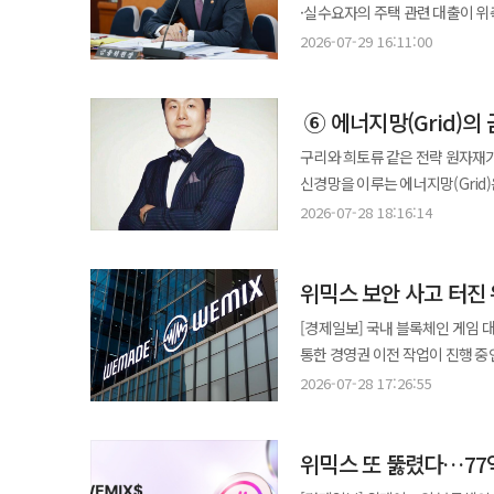
다. 연결 기준 상반기 매출은 1836억원으로 24.6% 증가했지만 영업이익은 229억원으로 7.6% 감소했다. 별도 실적과
공모에 흥행한다면 펀드 성과에 
·실수요자의 주택 관련 대출이 위축됐다는 
수치다. 대형주 중심 장세가 이어지면서 
비교하면 자회사들의 수익성 개선 여부가 향후 연결
정무위원회 업무보고에서 "'부동
지나치게 높은 의존도는 하반기 증
2026-07-29 16:11:00
상반기 AI 매출은 135억원으로 
지속하겠다"고 말했다. 금융위원회가 국회 정무위에 보고한 자료에 따르면 국내총생산(GDP) 대비 가계부채비율은
30일 8476.48을 기록했던 코스피
약 13.7%까지 상승했다. 한컴은 올해 AI 매출 목표를 315억원으로 제시했다. 목표 달성을 위해서는 하반기 180억원의
지난 2021년 98.7%에서 올해 1분기 85.3%로 하락했다. 이 위원
투자자예탁금은 109조5926억원으로 크게 감소했다. 이를 극복하기 위
AI 매출이 필요하다. 상반기보다
⑥ 에너지망(Grid)의
등 가계부채가 부동산 시장에 미치는 영향도 과거
다변화에 역량을 집중하고 있다.
확대되면 달성 가능성이 있다는 게 회사 측 판단이다. AI 제품 전환율은 
폭으로 늘어난 것은 마이너스통장
통합계좌 서비스 개시 등이다. 지난
구리와 희토류 같은 전략 원자재
기업간거래(B2B) 고객 가운데 AI
여전히 높고 시중 유동성 증가, 인플레이션 등 불안
기록하며 빠르게 안착 중이다. 지난달 서비스를 시작한 퇴직연금 사업 역시 올해 적립금 5000억원 달성을 목표로 사업
신경망을 이루는 에너지망(Grid)은 자본
교육기관, 약 14만개 기업을 포함
총량 관리로 서민·실수요자 대출까지 막혔다는
기반을 넓혀가고 있다. 이처럼 위
에너지망은 단순히 대형 발전소에
판매를 확대하는 전략이다. 재무 여력도 확보했다. 2분기 말 별도 기준 현금성 자산과 단기금융상품은 1149억원으로
2026-07-28 18:16:14
절벽과 대출난민, 청년층 주거 사
키움증권 관계자는 “기존 주식 거
신재생에너지와 분산형 전원, 그
지난해 말보다 429억원 증가했다
단일종목 레버리지 상장지수펀드(
수수료를 전면 면제해 초기 비용
데이터가 생성되고 가치가 교환되는 거대한 유동
구축에 직접 투자하기보다 기존 A
현금 3000만원으로 높이고 다음달 중 증권
서비스를 함께 운영하며 다양한 
위믹스 보안 사고 터진
에너지의 이면에서 끊임없이 맥박치
낮췄다는 평가다. 다음 성장축은 ‘소버린 에이전틱 OS’다. 여러 AI 모델과 업무 시스템, 데이터를 연결하고 AI 에이전트의
보완한다. 오는 11월부터는 매매수량 단위가 
가치인가. 전통적으로 에너지망은 국가 기간산업의 일부이거나 초대형 기업들의 독점적 영역으로, 일반 자본의 접근이
제작·실행·관리를 지원하는 플랫
[경제일보] 국내 블록체인 게임 
간담회에서 시장이 안정되지 않을 
사실상 차단된 대표적인 '경직된
중시하는 공공·금융·국방 시장을 공략한다. 한컴은 올해 4분기 에이전틱 OS 베타 버전
통한 경영권 이전 작업이 진행 중
언급했다. 지난 21일까지 개인의 단일종목 레버리지 ETF 누적 순매수액은 14조1000억원으로 개인·외국인·기타 전체
송전선과 변전소에 장기간 고정돼 재무적 유연성을 확
본격적인 상용화에 나설 계획이다.
사업 전략에도 빨간불이 켜졌다. 
순매수액 합산의 약 87%를 차지했다. 외국
2026-07-28 17:26:55
(RWA) 기술은 이 거대하고 무
AI법 및 개인정보보호 규정 대응을 추진하고 있다. 향후 실적의 방향은 기존 20만
안게 되면서 위메이드가 중대한 시험대에 오른 것으로 평가된다
1조4000억원으로 현물주식 일평균 거래대금의 5.
전력 공급·수요의 차이에서 발생
구독과 반복 매출로 이어지는지에 
스마트컨트랙트 보안 사고를 공식 
금융지원이 이어진다. 금융위는 
수익권을 조각투자 형태로 유동화할 수 있게 된 것이다. 이는 인프라
개선하고 유럽에서 실제 고객을 확보하는 것이 다음 단계다. 김연수
위믹스 또 뚫렸다…77
비정상 발행한 뒤 이를 USDC.e 등으로 전환해
지속하기로 했다. 지난 17일까지 홈플러스 협력업체 대상 대출 만기연장·상환유예는 7752건, 5조2000억원 규모로
재무구조를 가볍게 만드는 혁신적
수익성과 재무 건전성을 유지하고 
탈중앙화 거래소(DEX), 대체불가
이뤄졌다. 신규자금은 100건, 1