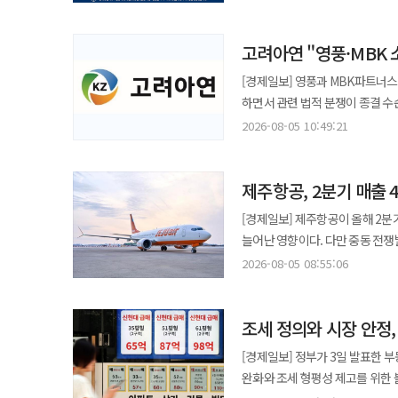
양도소득세 장기보유특별공제를 실
더 큰 책임을 묻겠다는 취지다. 
고려아연 "영풍·MBK
부담을 지우겠다는 방향은 이해할 만하다. 그러나 세제는 선의만으로 평가받지 않는다. 세
매물이 늘어날지, 오히려 거래가 
[경제일보] 영풍과 MBK파트너스
한다. 장기보유 공제를 실거주 
하면서 관련 법적 분쟁이 종결 수
근무자 등이 과도한 부담을 지는지도 점검해야 한다. 정책은 의도가 아니라
법률비용이 발생했다며 주주와 시장에 혼
2026-08-05 10:49:21
데서 끝낼 것이 아니라 거래량과 
영풍·MBK는 지난해 열린 고려아
신속히 보완해야 한다. 한국의 부동산 정책은 오랫동안 집값에 따라 세율과 규제를 바꾸는 일을 반복해 왔다. 집값이
지난달 30일 이 사건에 대해 화
오르면 보유세와 양도세를 높이고
제주항공, 2분기 매출 
재판상 화해와 같은 효력을 갖는다. 영풍·MBK 측은 소송을 계속할 실익이 사라졌다는 입장이다. 반면 고
종합부동산세와 양도소득세, 취득세의 기준이
소송을 시작한 이유와 청구 대상을
[경제일보] 제주항공이 올해 2분
해석하기 어려울 만큼 복잡해졌다.
설명해야 한다고 맞섰다. 고려아연이 가장 문제 삼는 부분은 액면분할을 둘러싼 영풍·MBK의 입장 변화다. 고려아연은
늘어난 영향이다. 다만 중동 전쟁발 고
취득 시기와 지역, 보유 기간, 
2025년 1월 임시주총에 소액주
전자공시시스템에 따르면 제주항공의
누더기처럼 덧붙여졌기 때문이다. 시장에 가장 나쁜 것은 높은 세금만이 아니다. 앞으로 세금이 어떻게 바뀔지 알
2026-08-05 08:55:06
당시 안건에 반대표를 행사하고 
524억원으로 16.4% 증가했다. 상반기 누적 매출은 9399억원으로 전년 대비 38.1% 늘었다. 상반기 영업이익은
없는 불확실성이다. 세율이 다소 
주주제안했다. 고려아연 관계자는 “액면분할이 이뤄지면 한 주당 가격이 낮아져 소액주주의 접근성이 좋아지고 거래도
119억원으로, 807억원의 영업손실을 냈던 지난
정부가 집값 움직임에 따라 세금을 수시로
활발해질 수 있다”며 “주총에서 
조세 정의와 시장 안정
수요 변화에 대응한 탄력적 노선 
금리와 유동성, 교통과 교육, 일
되면서 혼선이 발생했다”고 했다. 이어 “주가 상승이나 손실 규모를 특정 금액으로 계산하기는 어렵지만 주주들
공급을 늘렸고, 김포~제주 노선은
접근은 현실과 맞지 않는다. 서울
[경제일보] 정부가 3일 발표한 
기대했던 거래 편의와 유동성 개
제주항공은 연료 효율이 높은 차세
인프라가 집중돼 있기 때문에 나타나는 현상이다. 보유세를 올린다고 선호 지
완화와 조세 형평성 제고를 위한
부담했다”고 했다. 고려아연은 화해권고결정이 확정돼 영풍·MBK가 관련 문제 제기를 모두 거두면 임시주총 결의를
12대로 전체 여객기 44대 중 27%를
양도세를 높인다고 수도권 집중이