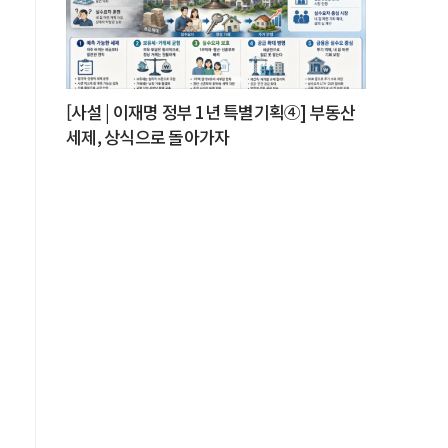
둔
은
이
[사설 | 이재명 정부 1년 특별기획④] 부동산
무
세제, 상식으로 돌아가자