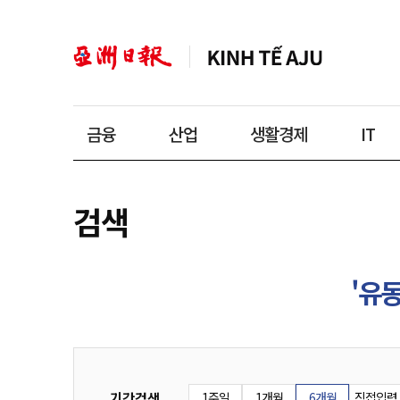
금융
산업
생활경제
IT
검색
'유동
기간검색
1주일
1개월
6개월
직접입력