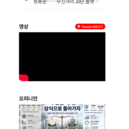
등용문……무신사의 20년 플랫폼
혁명
영상
Youtube 바로가기
면
다
로
오피니언
게
은