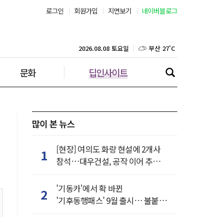
로그인
회원가입
지면보기
네이버블로그
부산 27˚C
대구 25˚C
2026.08.08 토요일
문화
딥인사이트
인천 29˚C
광주 27˚C
대전 26˚C
많이 본 뉴스
울산 25˚C
[현장] 여의도 화랑 현설에 2개사
1
참석…대우건설, 공작 이어 추가
강릉 24˚C
거점 확보하나
'기동카'에서 확 바뀐
2
제주 29˚C
'기후동행패스' 9월 출시… 불붙은
카드사 경쟁