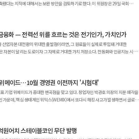
추가 이익을 더해줄 것"이라고 덧붙였다.
지적에 대해서는 보완 방안을 검토하기로 했다. 이 위원장은 29일 국회
주식 거래가 대형 증권사로 집중된 영향으로 풀이된다. 위탁매매 부문에 대한
 이익 확대의 변수로 남는다. 실적 성장을 이끈 것은 AI 제품이다.
산 시장과 금융의 절연'이라는 일관된 가계부채 관리 기조 속에 서민·실수요자 보호를
시 변동성 확대 국면에서 이익 훼손 위험으로 이어질 가능성이 존재한다. 지난 6월
지난해 연간 AI 매출 89억원을 이미 넘어섰다. 전체 별도 매출에서 AI가 차지하는 비중
 지수는 30일 5593.56으로 한 달 만에 약 34% 급락했다. 증시 불안 여파로
장은 "6·27대책 이후 주택담보대출 증가세가 둔화하는
해 키움증권은 신사업 확장을 통한 수익 구조
 약 33% 많은 수준이지만 기존 고객의 전환 속도가 유지되고 공공·기업 대상 공급이
 금융화 — 전력선 위를 흐르는 것은 전기인가, 가치인가
에 비해 제한적"이라고 진단했다. 금융위는 지난 5~6월 가계대출이 큰
 주요 수익 다각화 항목은 △발행어음 사업 확대 △퇴직연금 시장 진출 △외국인
지난해 성과를 이어가는 핵심 지표다. 한컴의
 등 한도대출 중심의 기타대출 증가 영향이라고 설명했다. 다만 가계부채 수준이
해 말 진출한 발행어음 사업은 올해 2분기 말 기준 수신 잔고 1조8000억원을
가 산업자본 대전환의 위대한 출발점이라면, 그 원료들이 실제로 투입돼 거대한
 패키지로 전환한 비율은 3월 말 4.2%에서 6월 말 6.2%로 높아졌다. 중앙부처와
 요인이 남아 있다고 봤다. 금융위는 올해 1.5%의 엄격한 가계부채
이 달리는 도로이자 그 자체로 거대한 가치 저장소다. 전동화와 인공지능 시대의
한 20만곳의 기존 고객 기반을 활용해 별도의 대규모 고객 확보 비용 없이 AI 제품
 지적을 반영해 보완 방안을 검토 중이다. 금융감독원도 하반기 가계대출
탁매매 외 부문 성장이 향후 전체 실적을 방어할 핵심 요인으로 작용할 전망이다.
서 생산된 전기를 전력선으로 전달하는 물리적 인프라에 그치지 않는다.
다리 훼손 등을 감안해 가계부채 적정 관리 수준을 금융위와 협의하겠다고 보고했다.
래에 쓰던 영웅문S#의 조작 방식을 퇴직연금에 적용해 편의성을 높이고 가입 첫해
리고 전기차 충전 인프라가 유기적으로 연결된 현대의 그리드는 매 순간 수억 건의
. 연결 기준 유동성은 1853억원이다. 자체 거대언어모델이나 대규모 데이터센터
ETF)에 대해서는 시장 안정 조치를 이어간다. 금융위는 오는 31일부터 기본예탁금
 부담을 낮췄다”라며 “이 밖에도 △수익모아연금 △이자배당투자 △연금크루 등 특화
성 플랫폼으로 진화하고 있다. 이제는 전력선 위를 흐르는 물리적
I 모델과 기업 데이터를 연결하는 소프트웨어에 집중한 결과 자본적 지출 부담을
사와 운용사의 괴리율 관리 책임을 강화한다. 투자자 위험 안내와 사전교육도
고객 니즈를 충족하는 노력을 지속하겠다”라고 말했다.
 위메이드…10월 경영권 이전까지 '시험대'
는 자본의 흐름을 읽어야 한다. 전력선 위를 흐르는 것은 과연 전력인가, 아니면
1좌에서 20좌로 늘어날 예정이다. 이 위원장은 전날 금융투자업계
폼이다. 특정 대형언어모델에 종속되지 않는 구조를 앞세워 데이터 주권과 보안을
대표 기업 위메이드가 중대한 변곡점을 맞고 있다. 창업자인 박관호 의장의 지분 매각을
경우 개인 투자금 중 단일종목 레버리지 투자 비중을 20% 이내로 제한하는 방안도
 자산'이었다. 민간 기업이 전력 인프라 사업에 참여하더라도 천문학적인 비용이
을 공개하고 2027년부터
인 가운데, 핵심 생태계인 위믹스(WEMIX)에서 또다시 해킹 사고가 발생하면서 글로벌
보하기 어려웠다. 그러나 토큰증권(STO)과 실물자산 토큰화
 유럽에서는 폴란드의 7불스, 알고마인과 제품 현지화와 기존 시스템 연동, 유럽연합
경영권 이전과 사업 재편, 블록체인 생태계 신뢰 회복이라는 세 가지 과제를 동시에
인 순매수액은 1조5000억원 수준이었다. 리밸런싱 추산액은 일평균
거운 에너지망에 전례 없는 금융의 유연성을 불어넣고 있다. 그리드를 흐르는 송전 용량
 고객의 AI 패키지 전환이 에이전틱 OS
. 28일 IT 업계에 따르면 전날 위메이드는 WEMIX$
7% 수준으로 집계됐다. 홈플러스 회생절차와 관련해서는 협력업체
하는 수익, 그리고 그리드의 가동률 데이터를 실시간으로 계측·분석해 자산의
달렸다. AI 매출 증가세와 높은 수익성을 유지하는 동시에 연결 자회사의 이익을
발표했다. 공격자는 스마트컨트랙트 계약 소유권을 침해해 약 522만개의 WEMIX$
민생경제 영향을 최소화하기 위해 은행권 대출 만기연장과 상환유예, 신규자금 지원을
 기업에는 대규모 설비 투자 리스크를 분산하고
 한컴 대표는 “AI 기술과 사업 확대에 투자하면서도
억원어치 스테이블코인 무단 발행
 외부로 유출한 것으로 확인됐다. 위메이드는 사고 발생 직후 브리지와
인 자금 조달 통로가 되며, 투자자에게는 국가 기간망 수준의 안정성을 갖춘 자산에
있다”며 “에이전틱 OS 상용화를 통해 국내와 유럽 시장을 겨냥한 글로벌 AI 기업으
 토큰(NFT) 기능 등을 긴급 중단하고 유동성을 회수하는 등 대응에 나섰다. 현재
91억원이 지원됐다. 고용노동부의 근로자 생계비 융자 지원은 8934건, 410억원 규모