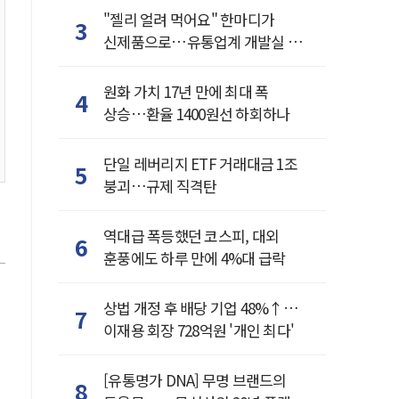
"젤리 얼려 먹어요" 한마디가
3
신제품으로…유통업계 개발실 된
SNS
원화 가치 17년 만에 최대 폭
4
상승…환율 1400원선 하회하나
단일 레버리지 ETF 거래대금 1조
5
붕괴…규제 직격탄
역대급 폭등했던 코스피, 대외
6
훈풍에도 하루 만에 4%대 급락
상법 개정 후 배당 기업 48%↑…
7
이재용 회장 728억원 '개인 최다'
고
[유통명가 DNA] 무명 브랜드의
8