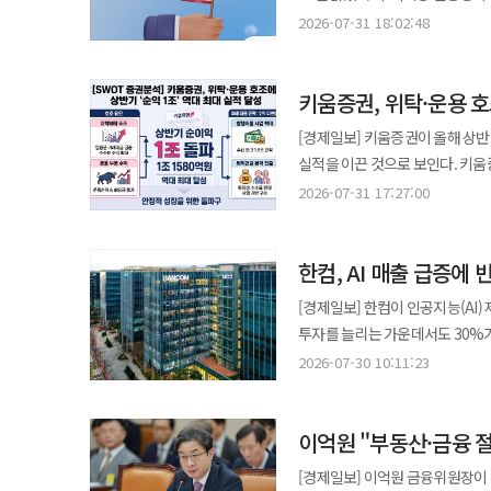
아니다. 국민이 이해할 수 있고 
리스크가 거래소 본업으로 옮겨붙지 않도록 사업
현실화를 추진한다면 거래세 부담
펀드평가사 KG제로인에 따르면 해당
마무리하고 우리금융그룹과의 시너
2026-07-31 18:02:48
하고 비슷한 경제적 능력에는 비슷
않는 내실 경영 체계 구축에도 집
한다. 동시에 실거주 1주택자와 
기록했다. 최근 6개월 수익률도 3
다하겠다"고 말했다.
신뢰도 보호해야 한다. 부동산 세제를 정치적 메시지로 활용해서도 안 된다. 집을 가진 사람과 갖지 못한 사람,
확보해 상장 이후에도 안정적으로 
필요가 있다. 부동산 정책의 중심 역시 세제에서 공급으로 옮겨가야 한다. 집값 안정을 위해서는 수요 억제만으로는
4.79%를 나타냈다. 이 펀드는 단기채 중심의 안정적인 이자 수익과 글로벌 기업공개(IPO) 참여를 통한 추가 이익을
다주택자와 무주택자를 편 가르는 
거래대금과 수수료 수익이 출렁이는 구조를 완화하려
한계가 분명하다. 도심 내 재건축
키움증권, 위탁·운용 호
함께 도모하는 하이브리드 전략을
부담 능력에 따라 공공서비스 비용을 공정하게 
강화한다는 계획이다. 빗썸은 재무
주택 공급이 이뤄질 수 있도록 제
투자처 발굴 경쟁력도 확보했다. 
것”이라는 ‘정자정야(政者正也)
[경제일보] 키움증권이 올해 상반
경영 사항을 선제적으로 공유하고 
세금 정책보다 훨씬 지속적인 효과를 가져올 수 있다. 상속세 개편도 
홍콩 △일본 △유럽 등 주요 해외 증시 공모주 청
안 된다. 잘못된 제도를 바로잡
실적을 이끈 것으로 보인다. 키
방침이다. 빗썸 관계자는 "이번 IPO 추진은 단순한 상장을 넘어 가상자산 거래소의 투명성과 안정성을 제도권 금융
방향이어야 한다. 기업 승계에 대
커지면서 안정적인 이자 소득을 
정책의 역할이다. 이재명 정부의 부동산 정책은 집값 등락만으로 평가돼서는 안 된다. 국민이 세제를 신뢰할 수 있게
수익 다각화를 추진하고 있다. 수
수준으로 끌어올리겠다는 선언"이
2026-07-31 17:27:00
과세 형평성은 유지하는 정교한 제
1000억원의 순자산이 몰린 것도
했는지, 실수요자가 안정적으로 
31일 금융감독원 전자공시시스템
체계적으로 이행해 나가겠다"고 말했다. 한편 구체적인 상장 주관사 선정이나 예비심사 신청 
파급효과를 반영한 현실적 개혁이 필요하다. 부동산 세제는 국민의 삶과 국가 경제를 좌
운용하려는 투자자들의 수요가 확대되는 추세다. 한편 최근 미국 IPO 시장은 활
더 중요한 성적표다. 부동산 정책의 목표는 집값을 인위적으로 올리거나 내리는 것이 아니다. 국민이 안정적으로
당기순이익 1조원을 돌파하며 사
않았다. 로드맵대로 내부통제와 
정치적 구호나 이념적 접근이 아니
스페이스X △세레브라스시스템스 △
거주하고 필요한 사람이 합리적인 
한컴, AI 매출 급증에
1조1580억원으로 지난해 같은 기
대응 평가, 시장 상황에 따라 달
상충하는 가치가 아니라 함께 추구해야 할 목표다. 정부는 정책의 취지를 
자금을 모집했다. 해당 펀드는 스
한다. 세금은 집값을 잡기 위한 목적이 아니라 시장을 바로 세우기 위한 수단이다. 부동산도 세금도 정치적 계산이
92.2% 증가했다. 올해 2분기 
신뢰도를 가늠할 지점이다.
예상되는 부작용까지 면밀히 보완해
[경제일보] 한컴이 인공지능(AI)
홍콩 증시에 2차 상장한 중국 아
아니라 기본과 원칙, 상식으로 돌
실적을 기록했다. 이번 호실적은 위탁매매 부문과 운용 부문의 동반 성장이 이끌었다. 올해 2분기 키움증권의 위탁매매
해결된다는 낙관도 경계해야 한다.
투자를 늘리는 가운데서도 30%
IPO에서는 1.2%의 배정 비중을 확보했다. 올해 하반기 진행될 오픈AI와 앤스로픽의 IP
국민의 주거 안정과 부동산 시장
수수료는 4519억원으로 지난해 
정책이다.
지켰다. 한컴은 별도 기준 올해 상반기 매출 986억원, 영업이익 310억원을 기록했다고 30일 밝혔다. 매출은 전년
전망된다. 해당 기업들이 향후 매
2026-07-30 10:11:23
거래대금이 36조3000억원으로 
동기보다 7.2% 증가해 반기 기준
펀드에도 추가 수익 기회를 제공할 것으로 보인다. 정지윤 우리자산운용 글
수익 확대에 따라 운용손익과 배당금 수익
감소했다. 상반기 순이익은 407억원으로 23.3% 증가했다. 다만 순이익 증가에는 한컴인스페이스 지분 매각에 따른
투자자를 중심으로 단기채 안정성과
부문의 더딘 성장과 리테일 시장점
이억원 "부동산·금융 
투자이익이 반영됐다. 본업의 수익성을 판단할
등 장기 성장 분야에 대한 시장의
지난해 같은 기간보다 6.4% 늘
영업이익은 134억원이다. 분기 
것이라는 우려를 씻고 새로운 투자
[경제일보] 이억원 금융위원장이
키움증권에 따르면 리테일 점유율은 