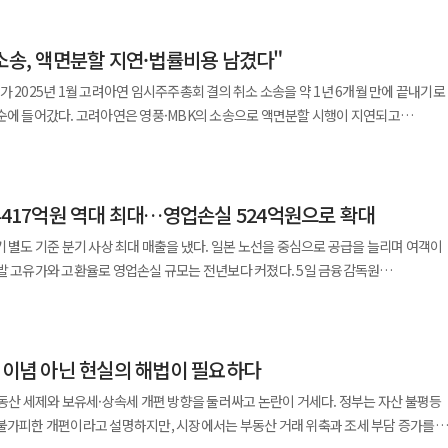
거주 중심으로 손질하는 내용을 담고 있다. 실수요자는 보호하되 투기성 보유에는
주택을 실제 거주 목적이 아니라 시세 차익을 위한 수단으로 활용하는 행위에 적정한 세
 소송, 액면분할 지연·법률비용 남겼다"
 부담이 커졌을 때 시장에
잠길지 살펴야 한다. 고가 주택 보유자가 세금을 임대료에 전가할 가능성도 따져야
가 2025년 1월 고려아연 임시주주총회 결의 취소 소송을 약 1년 6개월 만에 끝내기로
중심으로 바꾸는 과정에서 불가피하게 거주하지 못한 고령자나 장기 임대사업자, 지방
순에 들어갔다. 고려아연은 영풍·MBK의 소송으로 액면분할 시행이 지연되고
 결과로 평가받는다. 정부는 세제를 발표하는
란을 초래한 데 대한 설명과 사과가 필요하다고 주장했다. 5일 업계에 따르면
매물, 임대료, 지역별 가격 변화를 지속적으로 살피고 예상하지 못한 부작용이 나타나
연 임시주총 결의 취소를 요구하며 제기했던 소송을 더 이어가지 않기로 했다. 법원은
해권고결정을 내렸다. 당사자들이 정해진 기간 안에 이의를 제기하지 않으면 결정은
 대출을 조였다. 거래가 얼어붙으면 세금을 낮추고 규제를 풀었다. 정권이 바뀔 때마
4417억원 역대 최대…영업손실 524억원으로 확대
려아연은
 달라졌고 공제 방식도 수차례 손질됐다. 그 결과 세법은 전문가조차
 줄인 배경, 최종적으로 소송을 끝내기로 한 경위를 주주와 시장에 구체적으로
기 별도 기준 분기 사상 최대 매출을 냈다. 일본 노선을 중심으로 공급을 늘리며 여객이
 국민은 집을 사거나 팔 때마다 세무 상담부터 받아야 했다. 같은 주택을 보유해도
유가와 고환율로 영업손실 규모는 전년보다 커졌다. 5일 금융감독원
거주 여부에 따라 세금이 크게 달라졌다. 부동산 세제가 조세 원칙보다 정책 목적에 따라
주의 거래 접근성과 주식 유동성을 높이기 위한 액면분할 안건을 올렸다. 영풍·MBK는
 2분기 매출액은 4417억원으로 전년 동기 대비 40% 늘었다. 영업손실은
 수
결의 취소 소송을 제기했다. 그러나 올해 정기주총에서는 같은 액면분할 안건을 직접
높더라도 기준이 명확하고 장기간 유지된다면 국민은 자산 계획을 세울 수 있다. 반대
해 상반기에서 흑자로 돌아섰다. 제주항공은 2분기 매출 증가 배경으로
 바꾸면 거래자는 결정을 미루고 시장은 얼어붙는다. 부동산은 공급과 수요,
안건이 통과된 뒤 이를 기대했던 주주들이 있었지만, 가처분과 소송으로 시행할 수 없
, 이념 아닌 현실의 해법이 필요하다
운영과 여객 증가를 꼽았다. 인천~고베 노선에 새로 취항하는 등 일본 노선을 중심으로
자리와 지역 선호가 복합적으로 작용하는 시장이다. 세금 하나로 가격을 잡을 수 있다는
이
 증편했다. 환승 수요를 확보하기 위해 인천~제주 노선도 시범 운항 중이다.
과 수도권의 집값 불안은 원하는 지역에 양질의 주택이 부족하고, 일자리와 교육·문화
부동산 세제와 보유세·상속세 개편 방향을 둘러싸고 논란이 거세다. 정부는 자산 불평등
선 효과를 누리지 못했다”며 “회사도 소송에 대응하는 과정에서 일정한 법률비용을
대 항공기 비중을 늘려 유류비 절감에도 나서고 있다. 2분기 기준 차세대기 B737-8
역의 주택이 새로 생기는 것은 아니다.
 불가피한 개편이라고 설명하지만, 시장에서는 부동산 거래 위축과 조세 부담 증가를
 차지했다. 지난해 2분기(43대 중 5대, 11.6%)보다 비중이 크게 늘었다. 실제 올해
 해소되는 것도 아니다. 오히려 세 부담이 과도하면 집주인이 매물을 거둬들이거나