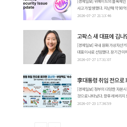
[경제일보] 위메이드의 블록체인
투자해 안정적인 수익을 기대할 수 있는 새로운 기회를
도약하겠다”고 말했다.
공격자 지갑과 자금 이동 경로를 
집계됐다. 금융위는 홈플러스 사태를 계기로 사모펀드(PEF) 제도 개선을 위한 자본시장법 개정 논의도 지원할
사고가 발생했다. 지난해 약 90
가치사슬의 수직 계열화가 완성될 
문제는 위믹스가 지난해 90억원 
방침이다. 이 위원장은 "검사·감리 등을 통해 적발된 위법 사항은 엄정 조치하겠다"고 말했다. 금융회사 지배구조
만이다. 27일 위믹스 재단에 따르면 지난 26일 오후 6시17분께 달러 연동 스테이블코인 ‘위믹스달러(WEMIX$)’ 관련
주목받는 이유는, 그 원자재들이 결국 
2026-07-27 21:13:46
보안 사고를 맞았다는 점이다. 당
개선방안도 이르면 이달 중 발표된
스마트 컨트랙트의 관리자 권한이 탈취된 정황이 확인됐다
업스트림의 성공은 인프라망 금융
발생하면서 시장의 신뢰를 회복해야 하는 과제를 안게 됐다. 특
연임제도를 개선하는 방안 등을 
522만5525개를 비정상적으로 
있다. 물리적인 전력망이 디지털 
상장에 성공하며 글로벌 투자자 확
고팍스 새 대표에 김나
기준 약 77억원 규모다. 공격자는 비정상 발행한 위믹스달러 가운데 일부를 위믹스 3만736개와 USDC.e
자본이 실시간으로 흐르고 정산되는 거대한 가치
것으로 기대를 모았지만, 상장 한
72만4198.27개로 전환했다.
더 이상 자본의 종착지가 아니라
[경제일보] 국내 원화 가상자산
부담이 될 것으로 전망된다. 이번 사고는 위메이드가 대대적인 경영 환경 변화의 중심에 있다는 점에서 더욱 주목된다.
여러 지갑에 분산한 것으로 파악됐다. 
동맥을 따라 순환할 때 비로소 자본의 수직 계열화가 현실화
대표이사로 선임했다. 장기간 미해
앞서 박관호 의장은 자신이 보유한
비정상적으로 발행된 위믹스달러의
실시간으로 제어하며 정산하는 기
위한 인사다. 고팍스 운영사 스트리미는 김나영 신임 대표이사를 선임했다고 27일 밝혔다. 고팍스는 금융과 정보기술
매각하기로 결정했다고 지난달 30일
2026-07-27 17:31:07
규모와 회수 가능 금액은 추가 조사가 필요하다. 위믹스 재단은 “정확한 원인과
허물고 인프라의 미래를 새롭게 
(IT), 글로벌 자본시장 경험을
8280억원의 잔금은 오는 10월 30일 지급될 예정이다. 잔금 지급과 
있다”며 “공격자 지갑과 자금 이
있다. [필자 소개] 구교성 | 클레버스(CLEBUS) 의장 2001년 ‘질문·답변을 통한 정보 제공 방법’ 및 ‘대표 키워드 검색’ 등
개선한다는 방침이다. 김 대표는 하버드 비즈니스스쿨에서 경영학석사(MBA)를 취득한 국제재무분석사(CFA)다.
아직 거래가 완료된 것은 아니다.
협조를 요청했다”고 밝혔다. 일부 거래
원천 특허를 출원하며 일찍이 인터
李대통령 취임 전으로 
AWS코리아에서 국내 금융회사의
변화 가능성을 남겨두고 있다. 네오펄스는 위메이드 인수 이후 미르 지식재산권(IP)을 중심으로 한 글로벌 사업 확대와
서비스 전면 차단 재단은 추가 피해를 막기 위해 위믹스3.0과 외부 블록체인을 연결하는 브릿지 기능을 전면 중단했다.
공유와 결제 생태계를 목표로 2006년 클레버스를 설립했다. 이후
블룸버그 한국대표도 역임했다. 최
블록체인 사업 재편에 나설 것으로
[경제일보] 정부의 다양한 자본
체인링크의 크로스체인 상호운용성 프로토콜
자산을 넘어 실물 자산과 에너지
대표가 가장 먼저 해결해야 할 과
기업으로의 전환을 추진해 왔다.
것으로 나타났다. 향후 레버리지 
WEMIX-WEMIX$ 등 관련 
(RWA) 거래소를 포괄하는 초연
운용사인 제네시스 글로벌 캐피탈이
전략에도 차질이 불가피할 것으로 전망된다. 결국 위메이드는 현재 경영권 이전과 사업 
자금 유입 구조가 선행되지 않는 한 체질 개선 효
피닉스덱스와 위믹스플레이 웹숍·마켓플레이스
2026-07-23 17:36:59
디지털 트윈 및 STO 인증 프로젝트를 
가상자산 시장의 유동성 위기가 제네시스로 번진 결과였다. 글
세 가지 과제를 동시에 풀어야 하
지수는 이재명 대통령 취임일인 지난
콘텐츠와 대체불가능토큰(NFT)
생태계의 기축자산통화인 클레코인(
최대주주로 올라서며 고파이 고객
발생하면서, 경영권 이전 작업의 
지난해 하반기부터 이어진 대형 
연관된 다른 컨트랙트에 대해서도 전수 점검을 진행하고 있다
가상자산의 평가액은 1000억원대
경영진의 위기 극복 역량에 달렸다는 평가가 나온다. 위메이드 관계자
겹치면서 시장 유동성이 크게 위축된 것으로 풀이된다. 이재명 정부 출범 
권한이 탈취됐다는 정황이다. 해당
포함해 약 1300억원 상당의 자산이 보관된 것으로 전해졌다. 실