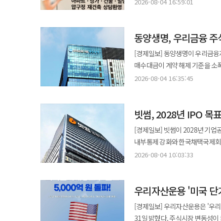
우려하는 목소리가 적지 않다. 부동산 정책은 국민의 재산권과 주거 안정, 국가 경제를 동시에 좌우하는 핵심 정책인
둘러싼 법적 다툼이 사라지고, 정지돼 있던 결
2026-08-04 16:59:01
1분기 운항편수는 전년 동기 대비 
증여를 선택해 거래 가능한 주택이
만큼 찬반의 이념적 대립을 넘어 정책의 실효성을
임시주총 결의의 적법성을 새로 
저장유를 활용해 2분기 유류비 일부
다시 나타날 수밖에 없다. 특히 보유세와 거래세의 균형을 바로잡아야 한다. 한국은 취득세와 양도세 등 거래 과정의 세
과도한 자산 집중을 완화하려는 
결의가 유효한 상태로 정리된다는 것이 회사의 판단”이라고 
하반기에도 수익성과 재무 건전성
부담이 무거운 편이다. 여기에 
동양생명, 우리금융 
조세를 통해 일정 부분 시장을 
조치에 문제가 있다고 판단한 것과
일본 노선 공급을 늘려 증편하고, 
시장의 이동성이 떨어지고 매물이 잠기면 실수요
지나치게 낮거나 조세 회피가 가
진행되는 동안 결의의 효력을 제
[경제일보] 동양생명이 우리금융
현대화도 계속한다. 8월 현재 차세
정상적인 거래를 가로막는 세금은
그러나 정책의 목적이 정당하다고 
장애도 사라진다고 설명했다. 다만 화해권고결정은 법원이 본안에서 어느 한쪽의 주장을 받아들여 승패를 가린 판결은
매수대금이 계약 해제 기준을 소폭
안정성을 확보하기 위해 최근에는 
주거와 생애 계획에 따라 집을 옮
등 다양한 요인이 복합적으로 작
아니다. 임시주총 결의의 효력이
동양생명은 이날 이사회를 열고 
자산 효율성과 유동성을 높이려는 조치다. 제주항공 관계자는 "하반기에도 내실경영을 통
2026-08-04 16:35:45
효율적인 이동을 돕는 장치가 돼야 한다. 1가구 1주택자에 대한 보호 원칙도 분명해야 한다. 
보유세 부담을 높이는 동시에 거
확인할 필요가 있다. 고려아연은 영풍·MBK가 액면분할에 반대하고 소송을 제기한 뒤 같은 안건을 다시 주주제안한 것은
승인했다. 앞서 동양생명과 우리금융지주는 지난 4월 포괄적 주식교환 계약을 체결하면서 주식매수청구권 행사에 따른
대응할 수 있는 체력을 강화하고,
오랫동안 거주한 집의 가격이 올랐
감소하는 부작용이 나타날 가능성
일관성이 부족한 행보라고 비판했
매수대금이 2000억원을 초과할 경우 
과세 이연이나 납부 유예, 고령·장기보유 공제 등
실수요자의 선택 폭도 좁아질 수 있다. 더욱 우려되는 점은 세 부담이 최종적으로 임차인에게 전가
불확실성이 커진 만큼, 영풍·MB
빗썸, 2028년 IPO 
주식매수청구권 행사 결과 매수대
시각에서도 벗어나야 한다. 임대
임대인의 세금 부담 증가는 전·월
선택권이라는 점을 고려했다고 설명했다. 동양생명은 적법하게 주식매수청구권을 행사한 주주
구분해야 한다. 주택 수만으로 선악을 
[경제일보] 빗썸이 2028년 기업
키우는 결과를 낳을 수 있다. 실거주 목적의 1주택자 가운데 소득 증가 없이 공시가격 상승만으로 세 부담이 크게
주식교환에 찬성한 주주들의 기대와 거래 안정성도 함께 고
세제 중심에서 종합 처방으로 전
내부통제 강화와 한국채택국제회계기준
늘어나는 사례 역시 정책의 수용성
주주들에게 혼란이 발생할 수 있고
양질의 주택을 충분히 공급해야 한
완료한다는 단계별 로드맵을 공개
형평성을 갖출 때 비로소 정책 효과를 기대할 수 있다. 상속세 역시 마찬
2026-08-04 10:03:33
동양생명은 이번 주식매수청구권 
제시해야 한다. 교통망과 학교, 의료와 돌봄 시설도 주택 공급과 함께 구축해야 한다. 수도권 주택 문제를 해결하려면
자체가 업계의 관심을 끌고 있다. 리스크 관리와 내부통제를 제도권 금융회사 수준으로 개편하는 작업이 우선 과제다.
유지해야 한다는 원칙은 존중되어
주주의 권익 보호와 시장 신뢰 확보에 부합한다고 봤다. 재무건전
지방에 건물만 짓는 것이 아니라 
빗썸은 대형 회계법인과 정밀 컨설
고려해야 한다. 특히 중소·중견기
주식매수청구권 행사에 따른 매수대금
국토와 산업, 교육 정책의 문제이기도 하다. 금융정책도 실수요와 투기를 구분해야 한다. 갭
우리자산운용 '미국 단기
동시에 국내외 대형 증권사, 법
이전을 촉진한다면 국가 경제에도 
동양생명의 추정 지급여력비율(K-ICS)은
관리하되 청년과 신혼부부, 생애 
있다고 설명했다. 지배구조 정비는 지난해 인적분할로 먼저 이뤄졌다. 거래소 사업(빗썸)과 신사업(빗썸에셋)을 분리해
있는 만큼 균형 있는 접근이 필요하다. 정부가 앞으로 고민해야 할 것은 세율을 높이느냐 낮추느냐의
[경제일보] 우리자산운용은 '우
일정에 따라 우리금융지주와의 포괄적 주식교환 절차를
원칙을 지키면서도 획일적인 규제로 실수요자를
사업 구조를 단순화하고 부문별 
아니다. 무엇보다 보유세와 거래
31일 밝혔다. 주식시장 변동성이 
결정은 소수주주 권익 보호와 시