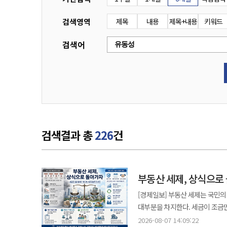
검색영역
제목
내용
제목+내용
키워드
검색어
검색결과 총
226
건
부동산 세제, 상식으로
[경제일보] 부동산 세제는 국민의
대부분을 차지한다. 세금이 조금만
일관되게 설계돼야 한다. 정부가 최근 내놓은 세제개편안은 초고가 주택과 비거주 주택의 보유 부담을 높이고,
2026-08-07 14:09:22