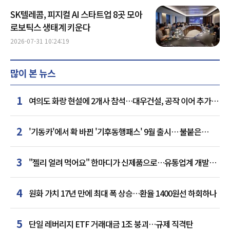
SK텔레콤, 피지컬 AI 스타트업 8곳 모아
로보틱스 생태계 키운다
2026-07-31 10:24:19
많이 본 뉴스
1
여의도 화랑 현설에 2개사 참석…대우건설, 공작 이어 추가
거점 확보하나
2
'기동카'에서 확 바뀐 '기후동행패스' 9월 출시… 불붙은
카드사 경쟁
3
"젤리 얼려 먹어요" 한마디가 신제품으로…유통업계 개발실
된 SNS
4
원화 가치 17년 만에 최대 폭 상승…환율 1400원선 하회하나
5
단일 레버리지 ETF 거래대금 1조 붕괴…규제 직격탄