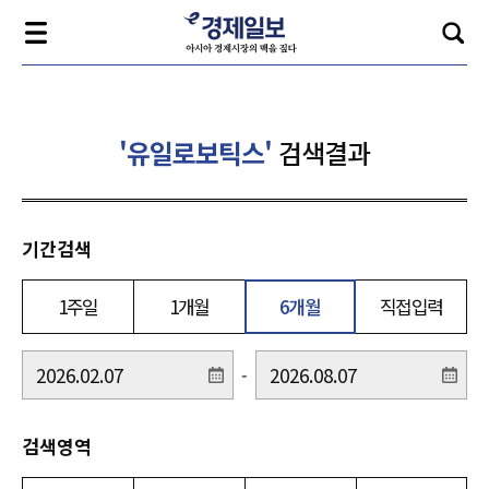
'유일로보틱스'
검색결과
기간검색
1주일
1개월
6개월
직접입력
-
검색영역