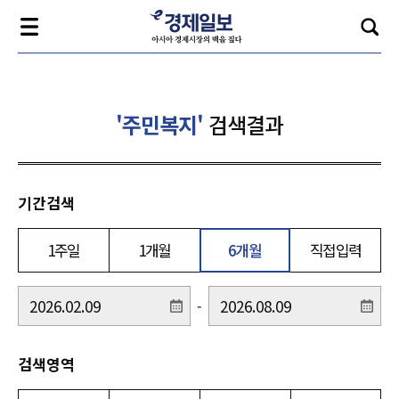
'주민복지'
검색결과
기간검색
1주일
1개월
6개월
직접입력
-
검색영역