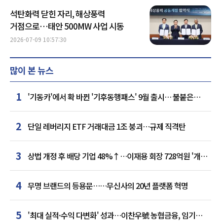
석탄화력 닫힌 자리, 해상풍력
거점으로…태안 500MW 사업 시동
2026-07-09 10:57:30
많이 본 뉴스
1
'기동카'에서 확 바뀐 '기후동행패스' 9월 출시… 불붙은
카드사 경쟁
2
단일 레버리지 ETF 거래대금 1조 붕괴…규제 직격탄
3
상법 개정 후 배당 기업 48%↑…이재용 회장 728억원 '개인
최다'
4
무명 브랜드의 등용문……무신사의 20년 플랫폼 혁명
5
'최대 실적·수익 다변화' 성과…이찬우號 농협금융, 임기