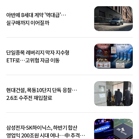
아반떼 8세대 계약 '역대급'…
실구매까지 이어질까
단일종목 레버리지 막자 지수형
ETF로…고위험 자금 이동
현대건설, 목동10단지 단독 응찰…
2.6조 수주전 재입찰로
삼성전자·SK하이닉스, 하반기 합산
영업익 200조원 시대 여나…中 추격은