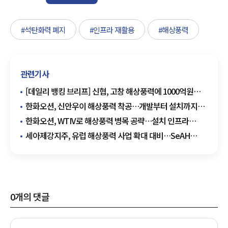
#석탄화력 폐지
#인프라 재활용
#해상풍력
관련기사
[데일리 뱅킹 브리프] 신협, 고창 해상풍력에 1000억원
금융지원 外
한화오션, 신안우이 해상풍력 착공…개발부터 설치까지
맡는다
한화오션, WTIV로 해상풍력 병목 공략…설치 인프라
주도권 경쟁 시작
세아제강지주, 유럽 해상풍력 사업 확대 대비…SeAH
WIND 지분 추가 확보
0
개의 댓글