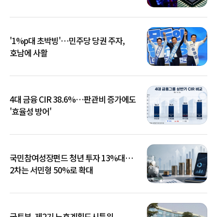
부담
'1%p대 초박빙'…민주당 당권 주자,
호남에 사활
4대 금융 CIR 38.6%…판관비 증가에도
'효율성 방어'
국민참여성장펀드 청년 투자 13%대…
2차는 서민형 50%로 확대
국토부, 제2기 노후계획도시특위