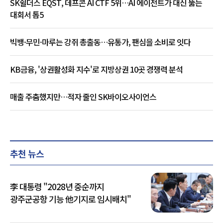
SK쉴더스 EQST, 데프콘 AI CTF 5위…AI 에이전트가 대신 뚫는
대회서 톱5
빅뱅·무민·마루는 강쥐 총출동…유통가, 팬심을 소비로 잇다
KB금융, '상권활성화 지수'로 지방상권 10곳 경쟁력 분석
매출 주춤했지만…적자 줄인 SK바이오사이언스
추천 뉴스
李 대통령 "2028년 중순까지
광주군공항 기능 他기지로 임시배치"