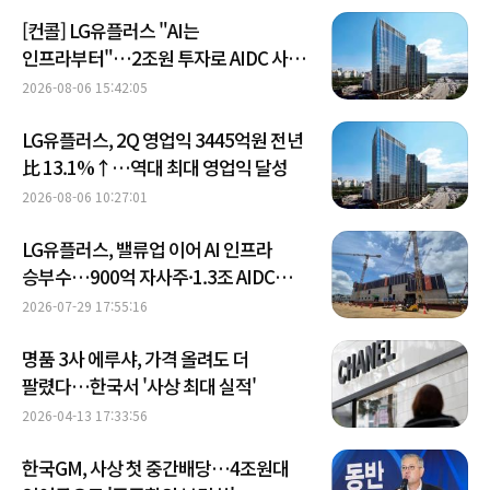
[컨콜] LG유플러스 "AI는
인프라부터"…2조원 투자로 AIDC 사업
속도
2026-08-06 15:42:05
LG유플러스, 2Q 영업익 3445억원 전년
比 13.1%↑…역대 최대 영업익 달성
2026-08-06 10:27:01
LG유플러스, 밸류업 이어 AI 인프라
승부수…900억 자사주·1.3조 AIDC
투자 병행
2026-07-29 17:55:16
명품 3사 에루샤, 가격 올려도 더
팔렸다…한국서 '사상 최대 실적'
2026-04-13 17:33:56
한국GM, 사상 첫 중간배당…4조원대