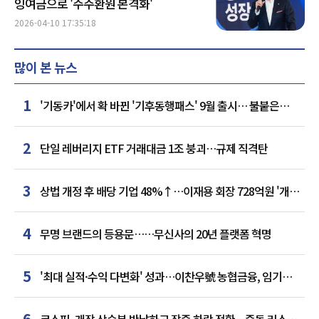
잉여금으로 '주주환원 본격화'
2026-04-10 17:35:18
많이 본 뉴스
1
'기동카'에서 확 바뀐 '기후동행패스' 9월 출시… 불붙은
카드사 경쟁
2
단일 레버리지 ETF 거래대금 1조 붕괴…규제 직격탄
3
상법 개정 후 배당 기업 48%↑…이재용 회장 728억원 '개인
최다'
4
무명 브랜드의 등용문……무신사의 20년 플랫폼 혁명
5
'최대 실적·수익 다변화' 성과…이찬우號 농협금융, 임기
말년 성장 박차
6
코스피, 개장 상승분 반납하고 장중 하락 전환…중동 리스크·