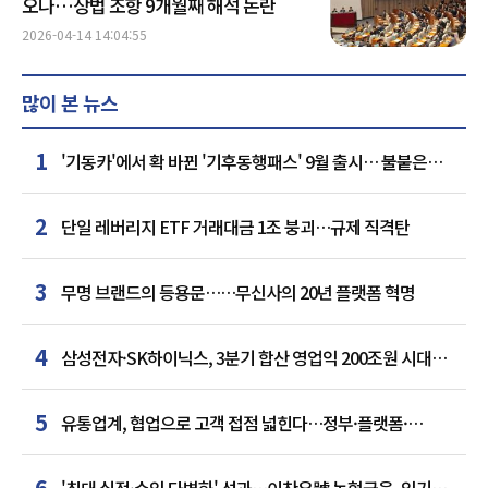
오나…상법 조항 9개월째 해석 논란
2026-04-14 14:04:55
많이 본 뉴스
1
'기동카'에서 확 바뀐 '기후동행패스' 9월 출시… 불붙은
카드사 경쟁
2
단일 레버리지 ETF 거래대금 1조 붕괴…규제 직격탄
3
무명 브랜드의 등용문……무신사의 20년 플랫폼 혁명
4
삼성전자·SK하이닉스, 3분기 합산 영업익 200조원 시대
여나…中 추격은 부담
5
유통업계, 협업으로 고객 접점 넓힌다…정부·플랫폼·
인플루언서와 맞손
6
'최대 실적·수익 다변화' 성과…이찬우號 농협금융, 임기