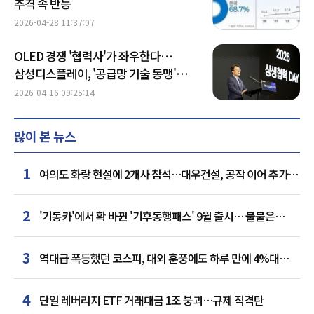
추격 속 반등
2026-04-28 11:37:07
OLED 경쟁 '협력사'가 좌우한다…
삼성디스플레이, '공급망 기술 동맹'
구축
2026-04-16 09:25:14
많이 본 뉴스
1
여의도 화랑 현설에 2개사 참석…대우건설, 공작 이어 추가
거점 확보하나
2
'기동카'에서 확 바뀐 '기후동행패스' 9월 출시… 불붙은
카드사 경쟁
3
역대급 폭등했던 코스피, 대외 훈풍에도 하루 만에 4%대
급락
4
단일 레버리지 ETF 거래대금 1조 붕괴…규제 직격탄