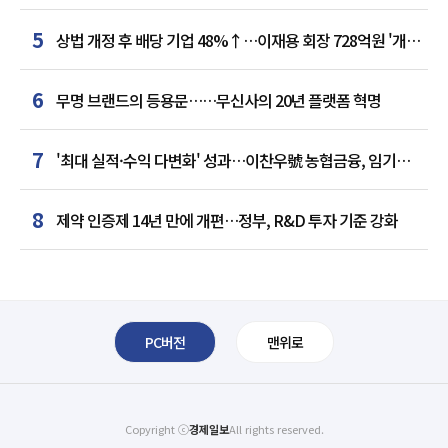
5
상법 개정 후 배당 기업 48%↑…이재용 회장 728억원 '개인
최다'
6
무명 브랜드의 등용문……무신사의 20년 플랫폼 혁명
7
'최대 실적·수익 다변화' 성과…이찬우號 농협금융, 임기
말년 성장 박차
8
제약 인증제 14년 만에 개편…정부, R&D 투자 기준 강화
PC버전
맨위로
Copyright ⓒ
경제일보
All rights reserved.