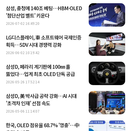
삼성, 충청에 140조 베팅…HBM·OLED
'첨단산업 벨트' 키운다
2026-07-02 16:49:20
LG디스플레이, 車 소프트웨어 국제인증
획득…SDV 시대 경쟁력 강화
2026-06-02 10:19:42
삼성D, 페라리 계기판에 100㎜ 홀
뚫었다…업계 최초 OLED 단독 공급
2026-05-26 17:52:14
삼성D, 美 박사급 공략 강화…AI 시대
'초격차 인재' 선점 속도
2026-05-06 11:14:07
한국, OLED 점유율 68.7% '껑충'…中