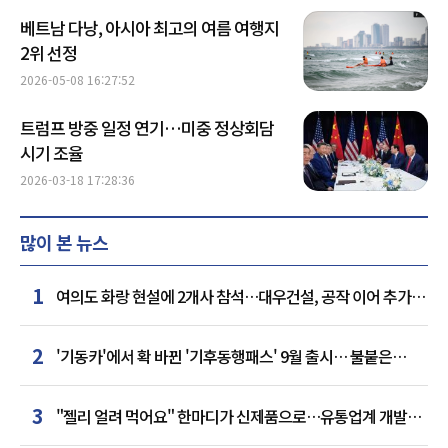
베트남 다낭, 아시아 최고의 여름 여행지
2위 선정
2026-05-08 16:27:52
트럼프 방중 일정 연기…미중 정상회담
시기 조율
2026-03-18 17:28:36
많이 본 뉴스
1
여의도 화랑 현설에 2개사 참석…대우건설, 공작 이어 추가
거점 확보하나
2
'기동카'에서 확 바뀐 '기후동행패스' 9월 출시… 불붙은
카드사 경쟁
3
"젤리 얼려 먹어요" 한마디가 신제품으로…유통업계 개발실
된 SNS