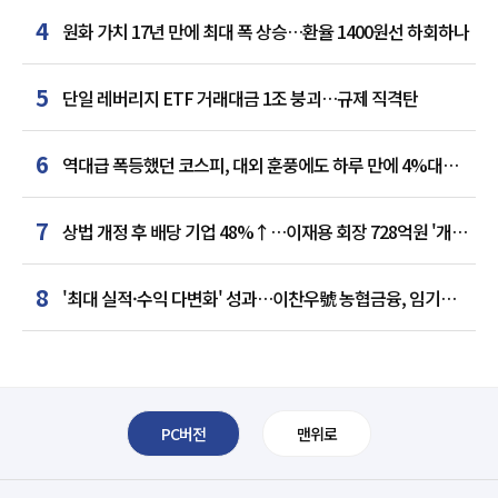
4
원화 가치 17년 만에 최대 폭 상승…환율 1400원선 하회하나
5
단일 레버리지 ETF 거래대금 1조 붕괴…규제 직격탄
6
역대급 폭등했던 코스피, 대외 훈풍에도 하루 만에 4%대
급락
7
상법 개정 후 배당 기업 48%↑…이재용 회장 728억원 '개인
최다'
8
'최대 실적·수익 다변화' 성과…이찬우號 농협금융, 임기
말년 성장 박차
PC버전
맨위로