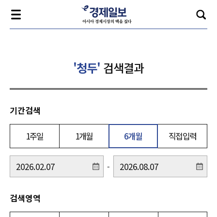
'청두'
검색결과
기간검색
1주일
1개월
6개월
직접입력
-
검색영역