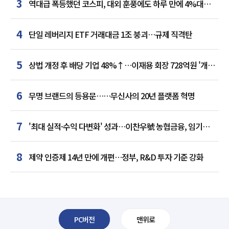
3
역대급 폭등했던 코스피, 대외 훈풍에도 하루 만에 4%대
급락
4
단일 레버리지 ETF 거래대금 1조 붕괴…규제 직격탄
5
상법 개정 후 배당 기업 48%↑…이재용 회장 728억원 '개인
최다'
6
무명 브랜드의 등용문……무신사의 20년 플랫폼 혁명
7
'최대 실적·수익 다변화' 성과…이찬우號 농협금융, 임기
말년 성장 박차
8
제약 인증제 14년 만에 개편…정부, R&D 투자 기준 강화
PC버전
맨위로