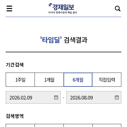
'타임딜'
검색결과
기간검색
1주일
1개월
6개월
직접입력
-
검색영역