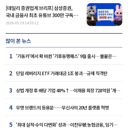
[데일리 증권업계 브리프] 삼성증권,
국내 금융사 최초 유튜브 300만 구독자
돌파 外
2026-05-19 14:55:12
많이 본 뉴스
1
'기동카'에서 확 바뀐 '기후동행패스' 9월 출시… 불붙은
카드사 경쟁
2
단일 레버리지 ETF 거래대금 1조 붕괴…규제 직격탄
3
상법 개정 후 배당 기업 48%↑…이재용 회장 728억원 '개인
최다'
4
무명 브랜드의 등용문……무신사의 20년 플랫폼 혁명
5
'최대 실적·수익 다변화' 성과…이찬우號 농협금융, 임기