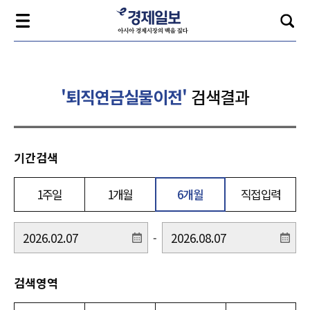
'퇴직연금실물이전'
검색결과
기간검색
1주일
1개월
6개월
직접입력
-
검색영역