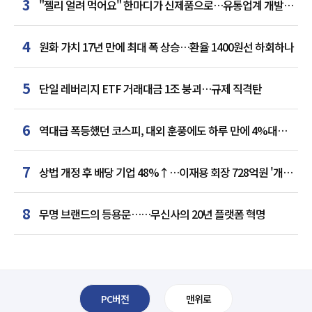
3
"젤리 얼려 먹어요" 한마디가 신제품으로…유통업계 개발실
된 SNS
4
원화 가치 17년 만에 최대 폭 상승…환율 1400원선 하회하나
5
단일 레버리지 ETF 거래대금 1조 붕괴…규제 직격탄
6
역대급 폭등했던 코스피, 대외 훈풍에도 하루 만에 4%대
급락
7
상법 개정 후 배당 기업 48%↑…이재용 회장 728억원 '개인
최다'
8
무명 브랜드의 등용문……무신사의 20년 플랫폼 혁명
PC버전
맨위로