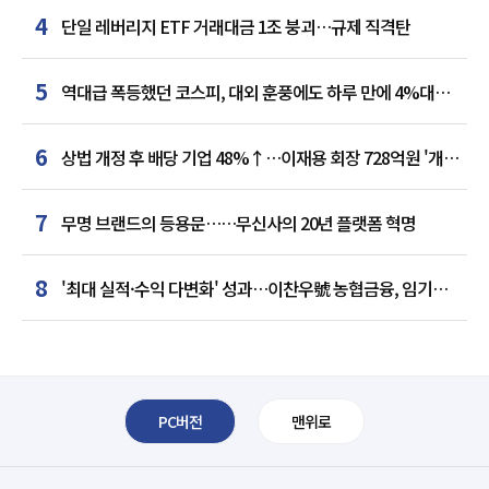
4
단일 레버리지 ETF 거래대금 1조 붕괴…규제 직격탄
5
역대급 폭등했던 코스피, 대외 훈풍에도 하루 만에 4%대
급락
6
상법 개정 후 배당 기업 48%↑…이재용 회장 728억원 '개인
최다'
7
무명 브랜드의 등용문……무신사의 20년 플랫폼 혁명
8
'최대 실적·수익 다변화' 성과…이찬우號 농협금융, 임기
말년 성장 박차
PC버전
맨위로