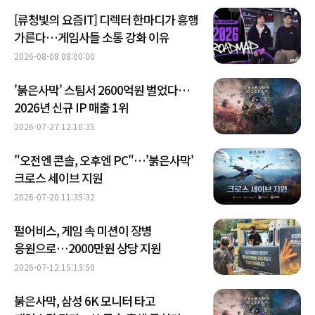
[류청빛의 요즘IT] 디렉터 한마디가 흥행
가른다…게임사들 소통 강화 이유
2026-08-08 08:00:00
'붉은사막' 스팀서 2600억원 벌었다…
2026년 신규 IP 매출 1위
2026-07-27 12:10:35
"오전엔 콘솔, 오후엔 PC"…'붉은사막'
크로스 세이브 지원
2026-07-20 11:35:32
펄어비스, 게임 속 미션이 장병
응원으로…2000만원 상당 지원
2026-07-12 15:13:50
붉은사막, 삼성 6K 모니터 타고