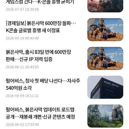
게임스컴 간다…K-콘솔 흥행 굳히기
2026-07-07 18:30:08
[경제일보] 붉은사막 600만장 돌파…
K콘솔 글로벌 흥행 새 이정표
2026-06-16 08:43:48
붉은사막, 출시 83일 만에 600만장
판매…신규 IP 저력 입증
2026-06-11 16:43:05
펄어비스, 창사 첫 배당 나선다…자사주
540억원 소각
2026-06-09 18:11:21
펄어비스, 붉은사막 업데이트 로드맵
공개…재봉쇄 개편·신규 콘텐츠 예정
2026-06-02 17:33:49