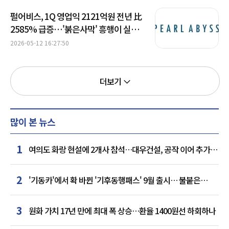
펄어비스, 1Q 영업익 2121억원 전년 比
2585% 급증…'붉은사막' 흥행이 실적
견인
2026-05-12 16:27:50
더보기
많이 본 뉴스
1
여의도 화랑 현설에 2개사 참석…대우건설, 공작 이어 추가
거점 확보하나
2
'기동카'에서 확 바뀐 '기후동행패스' 9월 출시… 불붙은
카드사 경쟁
3
원화 가치 17년 만에 최대 폭 상승…환율 1400원선 하회하나