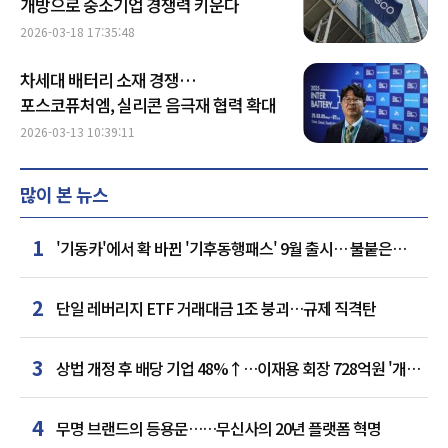
개방으로 중소기업 경쟁력 키운다
2026-03-18 17:35:48
차세대 배터리 소재 경쟁…
포스코퓨처엠, 실리콘 음극재 협력 확대
2026-03-13 10:39:11
많이 본 뉴스
1
'기동카'에서 확 바뀐 '기후동행패스' 9월 출시… 불붙은
카드사 경쟁
2
단일 레버리지 ETF 거래대금 1조 붕괴…규제 직격탄
3
상법 개정 후 배당 기업 48%↑…이재용 회장 728억원 '개인
최다'
4
무명 브랜드의 등용문……무신사의 20년 플랫폼 혁명