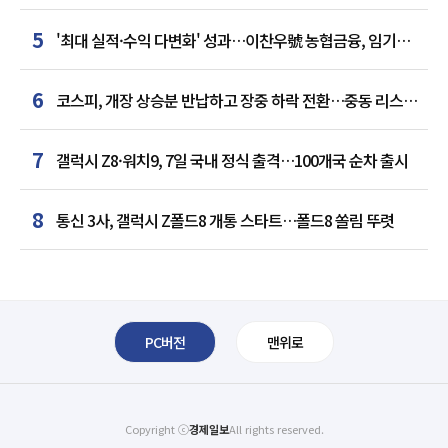
5
'최대 실적·수익 다변화' 성과…이찬우號 농협금융, 임기
말년 성장 박차
6
코스피, 개장 상승분 반납하고 장중 하락 전환…중동 리스크·
美 경계감
7
갤럭시 Z8·워치9, 7일 국내 정식 출격…100개국 순차 출시
8
통신 3사, 갤럭시 Z폴드8 개통 스타트…폴드8 쏠림 뚜렷
PC버전
맨위로
Copyright ⓒ
경제일보
All rights reserved.