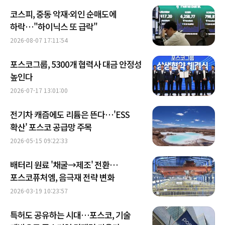
코스피, 중동 악재·외인 순매도에
하락…"하이닉스 또 급락"
2026-08-07 17:11:54
포스코그룹, 5300개 협력사 대금 안정성
높인다
2026-07-17 13:01:00
전기차 캐즘에도 리튬은 뜬다…'ESS
확산' 포스코 공급망 주목
2026-05-15 09:22:33
배터리 원료 '채굴→제조' 전환…
포스코퓨처엠, 음극재 전략 변화
2026-03-19 10:23:57
특허도 공유하는 시대…포스코, 기술