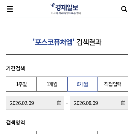
'포스코퓨처엠'
검색결과
기간검색
1주일
1개월
6개월
직접입력
-
검색영역