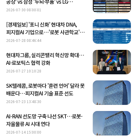
공장' vs 삼성 '두뇌·부품' vs LG
'생활공간'
2026-07-30 08:00:01
[경제일보] '포니 신화' 현대차 DNA,
피지컬AI 기업으로…'로봇 사관학교'
도약
2026-07-28 08:46:44
현대차그룹, 실리콘밸리 혁신망 확대…
AI·로보틱스 협력 강화
2026-07-27 10:10:28
SK텔레콤, 로봇마다 '훈련 언어' 달라 못
배운다…피지컬AI 기술 표준 선도
2026-07-23 13:48:30
AI-RAN 선도망 구축 나선 SKT…로봇·
자율물류 AI 시대 연다
2026-07-14 15:00:00