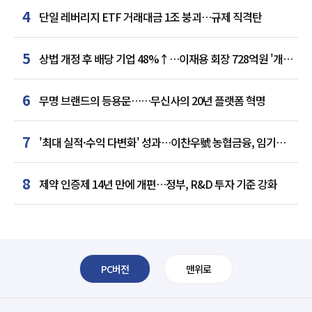
4
단일 레버리지 ETF 거래대금 1조 붕괴…규제 직격탄
5
상법 개정 후 배당 기업 48%↑…이재용 회장 728억원 '개인
최다'
6
무명 브랜드의 등용문……무신사의 20년 플랫폼 혁명
7
'최대 실적·수익 다변화' 성과…이찬우號 농협금융, 임기
말년 성장 박차
8
제약 인증제 14년 만에 개편…정부, R&D 투자 기준 강화
PC버전
맨위로