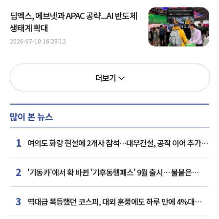
딥엑스, 에브넷과 APAC 공략...AI 반도체
생태계 확대
2026-07-10 16:28:12
더보기
많이 본 뉴스
1
여의도 화랑 현설에 2개사 참석…대우건설, 공작 이어 추가
거점 확보하나
2
'기동카'에서 확 바뀐 '기후동행패스' 9월 출시… 불붙은
카드사 경쟁
3
역대급 폭등했던 코스피, 대외 훈풍에도 하루 만에 4%대
급락