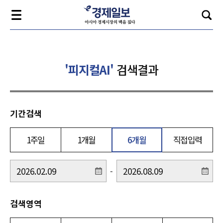
'피지컬AI'
검색결과
기간검색
1주일
1개월
6개월
직접입력
-
검색영역