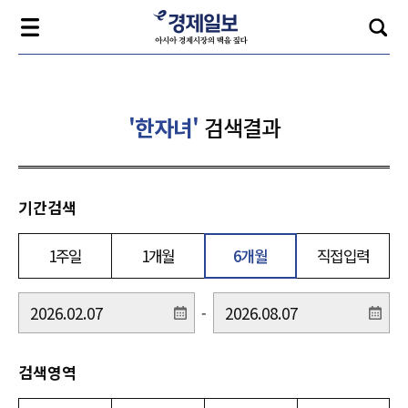
'한자녀'
검색결과
기간검색
1주일
1개월
6개월
직접입력
-
검색영역