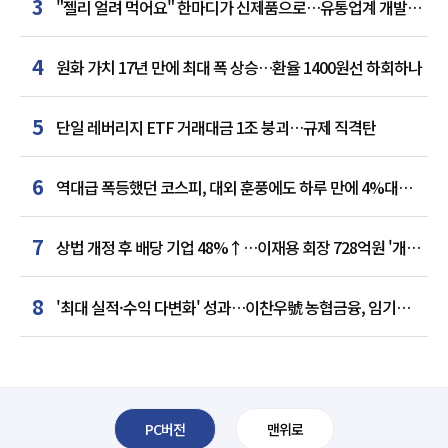
3
"젤리 얼려 먹어요" 한마디가 신제품으로…유통업계 개발실
된 SNS
4
원화 가치 17년 만에 최대 폭 상승…환율 1400원선 하회하나
5
단일 레버리지 ETF 거래대금 1조 붕괴…규제 직격탄
6
역대급 폭등했던 코스피, 대외 훈풍에도 하루 만에 4%대
급락
7
상법 개정 후 배당 기업 48%↑…이재용 회장 728억원 '개인
최다'
8
'최대 실적·수익 다변화' 성과…이찬우號 농협금융, 임기
말년 성장 박차
PC버전
맨위로