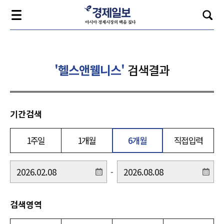
'헬스앤웰니스'
검색결과
기간검색
1주일
1개월
6개월
직접입력
-
검색영역