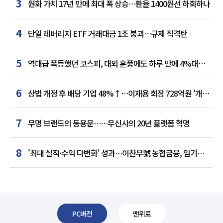
3
원화 가치 17년 만에 최대 폭 상승…환율 1400원선 하회하나
4
단일 레버리지 ETF 거래대금 1조 붕괴…규제 직격탄
5
역대급 폭등했던 코스피, 대외 훈풍에도 하루 만에 4%대
급락
6
상법 개정 후 배당 기업 48%↑…이재용 회장 728억원 '개인
최다'
7
무명 브랜드의 등용문……무신사의 20년 플랫폼 혁명
8
'최대 실적·수익 다변화' 성과…이찬우號 농협금융, 임기
말년 성장 박차
PC버전
맨위로