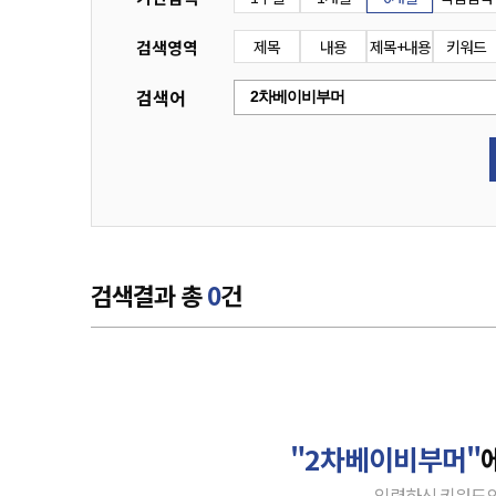
검색영역
제목
내용
제목+내용
키워드
검색어
검색결과 총
0
건
"2차베이비부머"
입력하신 키워드의