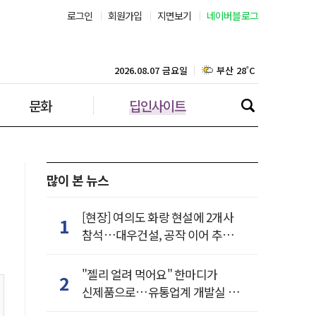
로그인
회원가입
지면보기
네이버블로그
부산 28˚C
대구 28˚C
2026.08.07 금요일
문화
딥인사이트
인천 28˚C
광주 28˚C
대전 28˚C
많이 본 뉴스
울산 27˚C
[현장] 여의도 화랑 현설에 2개사
1
참석…대우건설, 공작 이어 추가
강릉 28˚C
거점 확보하나
"젤리 얼려 먹어요" 한마디가
2
제주 29˚C
신제품으로…유통업계 개발실 된
SNS