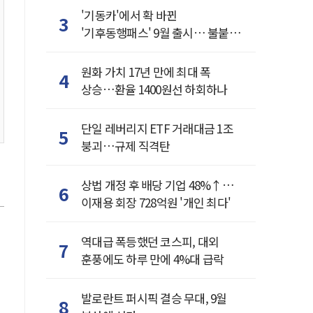
'기동카'에서 확 바뀐
3
'기후동행패스' 9월 출시… 불붙은
카드사 경쟁
원화 가치 17년 만에 최대 폭
4
상승…환율 1400원선 하회하나
단일 레버리지 ETF 거래대금 1조
5
붕괴…규제 직격탄
상법 개정 후 배당 기업 48%↑…
6
이재용 회장 728억원 '개인 최다'
역대급 폭등했던 코스피, 대외
7
훈풍에도 하루 만에 4%대 급락
발로란트 퍼시픽 결승 무대, 9월
8