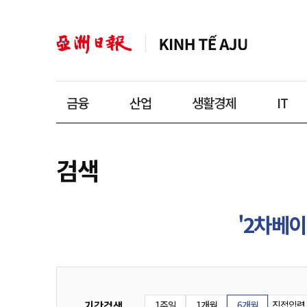
금융
산업
생활경제
IT
검색
'2차베
기간검색
1주일
1개월
6개월
직접입력