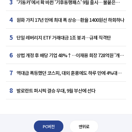
3
'기동카'에서 확 바뀐 '기후동행패스' 9월 출시… 불붙은
카드사 경쟁
4
원화 가치 17년 만에 최대 폭 상승…환율 1400원선 하회하나
5
단일 레버리지 ETF 거래대금 1조 붕괴…규제 직격탄
6
상법 개정 후 배당 기업 48%↑…이재용 회장 728억원 '개인
최다'
7
역대급 폭등했던 코스피, 대외 훈풍에도 하루 만에 4%대
급락
8
발로란트 퍼시픽 결승 무대, 9월 부산에 선다
PC버전
맨위로