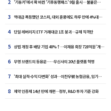
2
'기동카'에서 확 바뀐 '기후동행패스' 9월 출시… 불붙은
카드사 경쟁
3
역대급 폭등했던 코스피, 대외 훈풍에도 하루 만에 4%대
급락
4
단일 레버리지 ETF 거래대금 1조 붕괴…규제 직격탄
5
상법 개정 후 배당 기업 48%↑…이재용 회장 728억원 '개인
최다'
6
무명 브랜드의 등용문……무신사의 20년 플랫폼 혁명
7
'최대 실적·수익 다변화' 성과…이찬우號 농협금융, 임기
말년 성장 박차
8
제약 인증제 14년 만에 개편…정부, R&D 투자 기준 강화