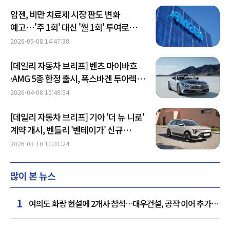
암젠, 비만 치료제 시장 판도 변화
예고…'주 1회' 대신 '월 1회' 투여로
승부수
2026-05-08 14:47:38
[데일리 자동차 브리프] 벤츠 마이바흐
·AMG 5종 한정 출시, 폭스바겐 투아렉
파이널 고객 인도 外
2026-04-08 10:49:54
[데일리 자동차 브리프] 기아 '더 뉴 니로'
계약 개시, 벤틀리 '벤테이가' 신규
에디션 外
2026-03-10 11:31:24
많이 본 뉴스
1
여의도 화랑 현설에 2개사 참석…대우건설, 공작 이어 추가
거점 확보하나