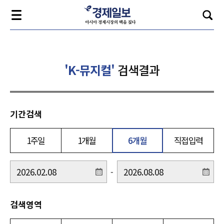
'K-뮤지컬'
검색결과
기간검색
1주일
1개월
6개월
직접입력
-
검색영역