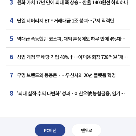
3
원화 가치 17년 만에 최대 폭 상승…환율 1400원선 하회하나
4
단일 레버리지 ETF 거래대금 1조 붕괴…규제 직격탄
5
역대급 폭등했던 코스피, 대외 훈풍에도 하루 만에 4%대
급락
6
상법 개정 후 배당 기업 48%↑…이재용 회장 728억원 '개인
최다'
7
무명 브랜드의 등용문……무신사의 20년 플랫폼 혁명
8
'최대 실적·수익 다변화' 성과…이찬우號 농협금융, 임기
말년 성장 박차
PC버전
맨위로